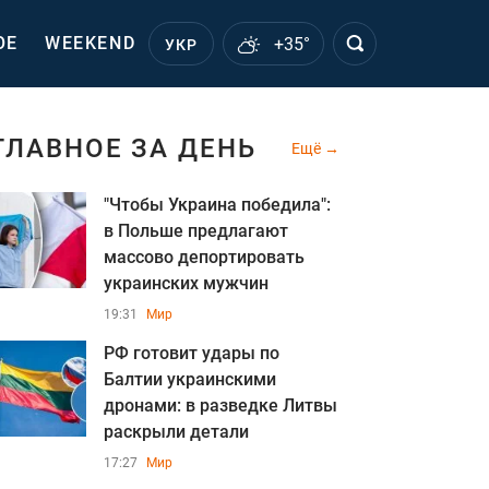
ОЕ
WEEKEND
+35°
УКР
ГЛАВНОЕ ЗА ДЕНЬ
Ещё
"Чтобы Украина победила":
в Польше предлагают
массово депортировать
украинских мужчин
19:31
Мир
РФ готовит удары по
Балтии украинскими
дронами: в разведке Литвы
раскрыли детали
17:27
Мир