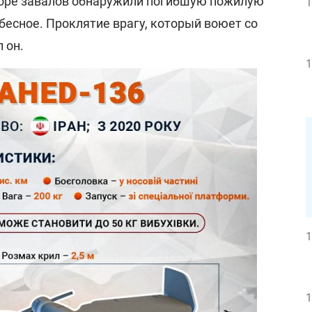
боре завалов обнаружили погибшую пожилую
1
бесное. Проклятие врагу, который воюет со
 он.
1
1
1