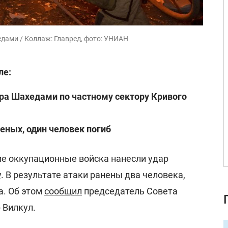
дами / Коллаж: Главред, фото: УНИАН
ле:
ра Шахедами по частному сектору Кривого
неных, один человек погиб
ие оккупационные войска нанесли удар
у
. В результате атаки ранены два человека,
а. Об этом
сообщил
председатель Совета
 Вилкул.