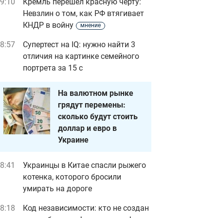
9:10
Кремль перешел красную черту:
Невзлин о том, как РФ втягивает
КНДР в войну
мнение
8:57
Супертест на IQ: нужно найти 3
отличия на картинке семейного
портрета за 15 с
На валютном рынке
грядут перемены:
сколько будут стоить
доллар и евро в
Украине
8:41
Украинцы в Китае спасли рыжего
котенка, которого бросили
умирать на дороге
8:18
Код независимости: кто не создан