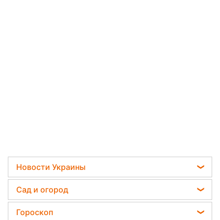
Новости Украины
Телеграм новости Украины
Сад и огород
Пенсии в Украине
Садовод назвал самое эффективное средство
Гороскоп
Мобилизация