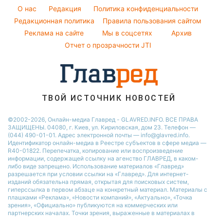
Погода на сегодня
O нас
Редакция
Политика конфиденциальности
Напитки
Погода на завтра
Редакционная политика
Правила пользования сайтом
Праздничное меню
Реклама на сайте
Мы в соцсетях
Архив
Пылевая буря
Отчет о прозрачности JTI
ТВОЙ ИСТОЧНИК НОВОСТЕЙ
©2002-2026, Онлайн-медиа Главред - GLAVRED.INFO. ВСЕ ПРАВА
ЗАЩИЩЕНЫ. 04080, г. Киев, ул. Кириловская, дом 23. Телефон —
(044) 490-01-01. Адрес электронной почты — info@glavred.info.
Идентификатор онлайн-медиа в Реестре cубъектов в сфере медиа —
R40-01822.
Перепечатка, копирование или воспроизведение
информации, содержащей ссылку на агенство ГЛАВРЕД, в каком-
либо виде запрещено. Использование материалов «Главред»
разрешается при условии ссылки на «Главред». Для интернет-
изданий обязательна прямая, открытая для поисковых систем,
гиперссылка в первом абзаце на конкретный материал. Материалы с
плашками «Реклама», «Новости компаний», «Актуально», «Точка
зрения», «Официально» публикуются на коммерческих или
партнерских началах. Точки зрения, выраженные в материалах в