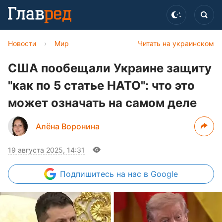
Новости
›
Мир
Читать на украинском
США пообещали Украине защиту
"как по 5 статье НАТО": что это
может означать на самом деле
Алёна Воронина
19 августа 2025, 14:31
Подпишитесь
на нас в Google