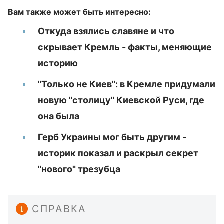
Вам также может быть интересно:
Откуда взялись славяне и что
скрывает Кремль - факты, меняющие
историю
"Только не Киев": в Кремле придумали
новую "столицу" Киевской Руси, где
она была
Герб Украины мог быть другим -
историк показал и раскрыл секрет
"нового" трезубца
СПРАВКА