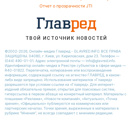
Филипп Киркоров
Отчет о прозрачности JTI
ТВОЙ ИСТОЧНИК НОВОСТЕЙ
©2002-2026, Онлайн-медиа Главред - GLAVRED.INFO. ВСЕ ПРАВА
ЗАЩИЩЕНЫ. 04080, г. Киев, ул. Кириловская, дом 23. Телефон —
(044) 490-01-01. Адрес электронной почты — info@glavred.info.
Идентификатор онлайн-медиа в Реестре cубъектов в сфере медиа —
R40-01822.
Перепечатка, копирование или воспроизведение
информации, содержащей ссылку на агенство ГЛАВРЕД, в каком-
либо виде запрещено. Использование материалов «Главред»
разрешается при условии ссылки на «Главред». Для интернет-
изданий обязательна прямая, открытая для поисковых систем,
гиперссылка в первом абзаце на конкретный материал. Материалы с
плашками «Реклама», «Новости компаний», «Актуально», «Точка
зрения», «Официально» публикуются на коммерческих или
партнерских началах. Точки зрения, выраженные в материалах в
рубрике "Мнения", не всегда совпадают с мнением редакции.