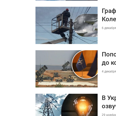
Граф
Коле
6 декабря
Попо
до к
4 декабря
В Ук
озву
29 ноября