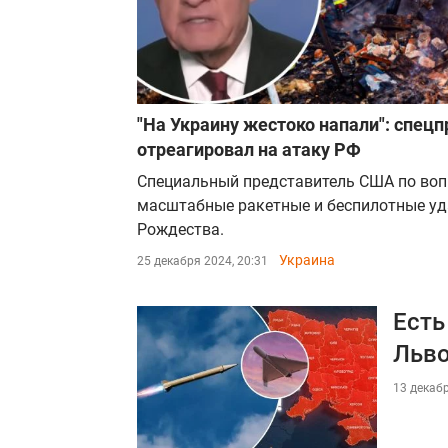
"На Украину жестоко напали": спец
отреагировал на атаку РФ
Специальный представитель США по воп
масштабные ракетные и беспилотные уд
Рождества.
Украина
25 декабря 2024, 20:31
Есть
Льво
13 декабр