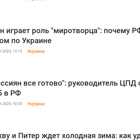
н играет роль "миротворца": почему Р
ом по Украине
Украина
 2024, 13:15
оссиян все готово": руководитель ЦПД
5 в РФ
Украина
 2024, 10:50
ву и Питер ждет холодная зима: как у