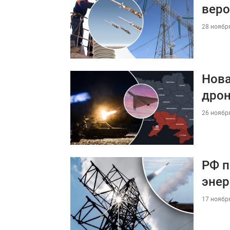
веро
28 ноября
Нова
дрон
26 ноября
РФ п
энер
17 ноября