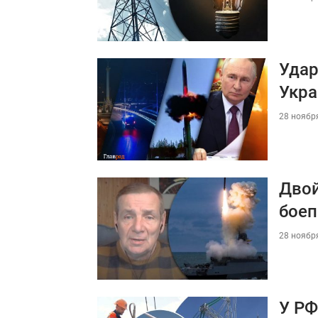
Удар
Укра
28 ноября
Двой
бое
28 ноября
У РФ