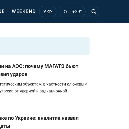
ОЕ
WEEKEND
+29°
УКР
ии на АЭС: почему МАГАТЭ бьют
твия ударов
гетическим объектам, в частности ключевым
 угрожают ядерной и радиационной
аке по Украине: аналитик назвал
даты