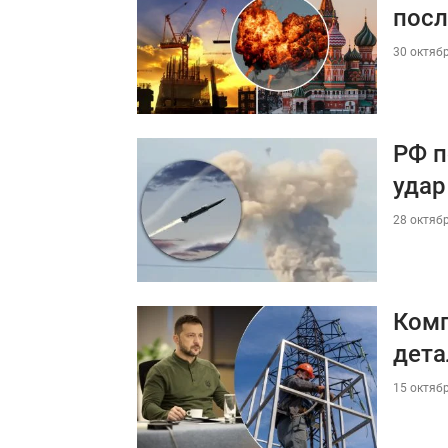
посл
30 октябр
РФ п
удар
28 октябр
Комп
дета
15 октябр