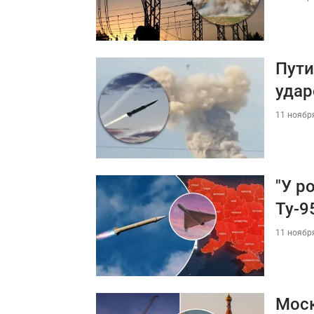
Пути
удар
11 ноября
"У р
Ту-9
11 ноября
Моск