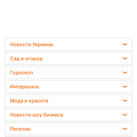
Новости Украины
Телеграм новости Украины
Сад и огород
Пенсии в Украине
Садовод назвал самое эффективное средство
Гороскоп
Мобилизация
против сорняков
Гороскоп на завтра
Политика
Интересное
Какая ошибка при поливе растений может их
Гороскоп Таро
убить
Отключения света
Головоломки
Мода и красота
Гороскоп на неделю
Дачники раскрыли секрет защиты от
Тесты по картинке
вредителей - нужна 1 вещь
Новости моды
Астролог Влад Росс
Новости шоу бизнеса
Оптические иллюзии
Советы от Андре Тана
Астролог Анжела Перл
Алла Пугачева
Народные приметы
Регионы
Женские стрижки
Китайский гороскоп на завтра
Максим Галкин