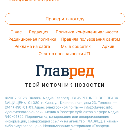
Оптические иллюзии
Настя Каменских
Новости Полтавы
Магнитные бури
Напитки
Все о сале
Народные приметы
Виталий Козловский
Новости Сум
Погода на сегодня
Праздничное меню
Проверить погоду
Уборка
Все о шоу-бизнесе
Потап
Новости Черкассы
Погода на завтра
Стирка
София Ротару
O нас
Редакция
Политика конфиденциальности
Пылевая буря
Авто
Редакционная политика
Правила пользования сайтом
Ольга Сумская
Реклама на сайте
Мы в соцсетях
Архив
Комнатные растения
Филипп Киркоров
Отчет о прозрачности JTI
ТВОЙ ИСТОЧНИК НОВОСТЕЙ
©2002-2026, Онлайн-медиа Главред - GLAVRED.INFO. ВСЕ ПРАВА
ЗАЩИЩЕНЫ. 04080, г. Киев, ул. Кириловская, дом 23. Телефон —
(044) 490-01-01. Адрес электронной почты — info@glavred.info.
Идентификатор онлайн-медиа в Реестре cубъектов в сфере медиа —
R40-01822.
Перепечатка, копирование или воспроизведение
информации, содержащей ссылку на агенство ГЛАВРЕД, в каком-
либо виде запрещено. Использование материалов «Главред»