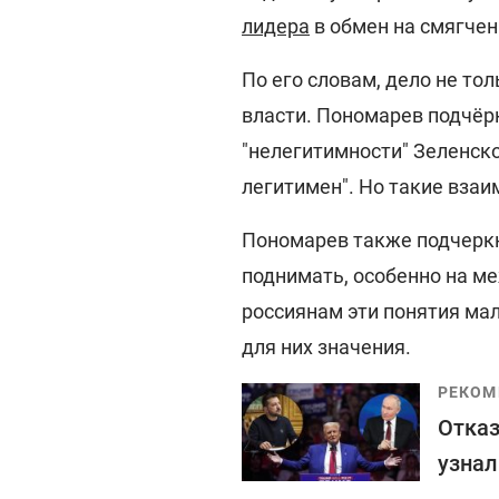
лидера
в обмен на смягчен
По его словам, дело не то
власти. Пономарев подчёрк
"нелегитимности" Зеленско
легитимен". Но такие взаи
Пономарев также подчеркн
поднимать, особенно на м
россиянам эти понятия мал
для них значения.
РЕКОМ
Отказ
узнал