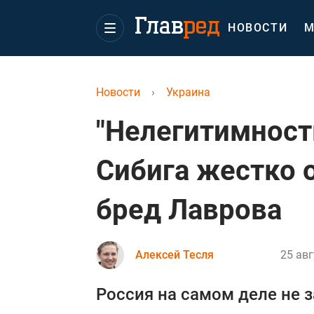
НОВОСТИ
М
Новости
›
Украина
"Нелегитимност
Сибига жестко 
бред Лаврова
Алексей Тесля
25 авг
Россия на самом деле не 