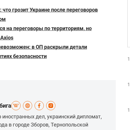
: что грозит Украине после переговоров
пом
ся на переговоры по территориям, но
 Axios
невозможен: в ОП раскрыли детали
нтиях безопасности
1
1
бига
1
р иностранных дел, украинский дипломат,
ода в городе Зборов, Тернопольской