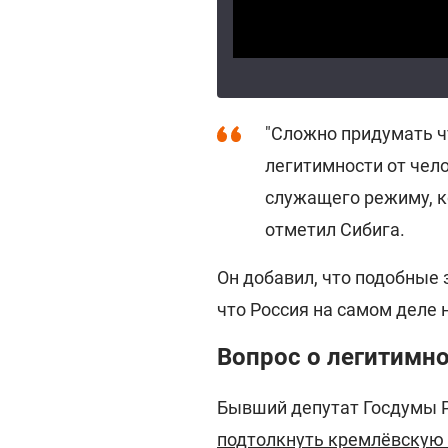
"Сложно придумать чт
легитимности от чело
служащего режиму, ко
отметил Сибига.
Он добавил, что подобные 
что Россия на самом деле 
Вопрос о легитимно
Бывший депутат Госдумы Р
подтолкнуть кремлёвскую э