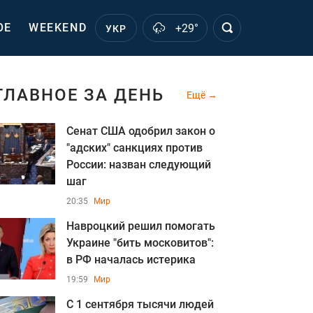
ОЕ
WEEKEND
+29°
УКР
ГЛАВНОЕ ЗА ДЕНЬ
Ещё
Сенат США одобрил закон о
"адских" санкциях против
России: назван следующий
шаг
20:35
Мир
Навроцкий решил помогать
Украине "бить московитов":
в РФ началась истерика
19:59
Мир
С 1 сентября тысячи людей