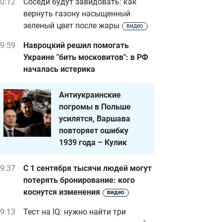
0:12
Соседи будут завидовать: как
вернуть газону насыщенный
зеленый цвет после жары
видео
9:59
Навроцкий решил помогать
Украине "бить московитов": в РФ
началась истерика
Антиукраинские
погромы в Польше
усилятся, Варшава
повторяет ошибку
1939 года – Кулик
9:37
С 1 сентября тысячи людей могут
потерять бронирование: кого
коснутся изменения
видео
9:13
Тест на IQ: нужно найти три