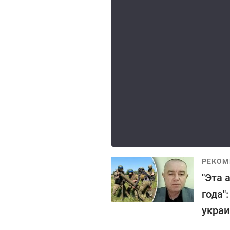
РЕКОМ
"Эта 
года"
украи