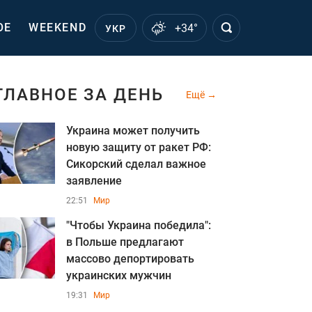
ОЕ
WEEKEND
+34°
УКР
ГЛАВНОЕ ЗА ДЕНЬ
Ещё
Украина может получить
новую защиту от ракет РФ:
Сикорский сделал важное
заявление
22:51
Мир
"Чтобы Украина победила":
в Польше предлагают
массово депортировать
украинских мужчин
19:31
Мир