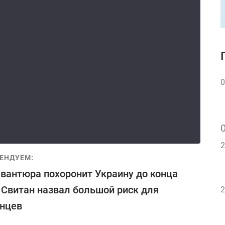
0
2
ЕНДУЕМ:
авантюра похоронит Украину до конца
: Свитан назвал большой риск для
2
нцев