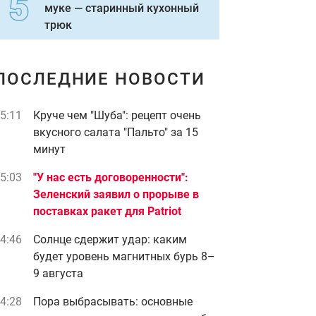
муке — старинный кухонный
трюк
ПОСЛЕДНИЕ НОВОСТИ
5:11
Круче чем "Шуба": рецепт очень
вкусного салата "Пальто" за 15
минут
5:03
"У нас есть договоренности":
Зеленский заявил о прорыве в
поставках ракет для Patriot
4:46
Солнце сдержит удар: каким
будет уровень магнитных бурь 8–
9 августа
4:28
Пора выбрасывать: основные