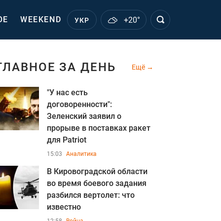
ОЕ
WEEKEND
+20°
УКР
ГЛАВНОЕ ЗА ДЕНЬ
Ещё
"У нас есть
договоренности":
Зеленский заявил о
прорыве в поставках ракет
для Patriot
15:03
Аналитика
В Кировоградской области
во время боевого задания
разбился вертолет: что
известно