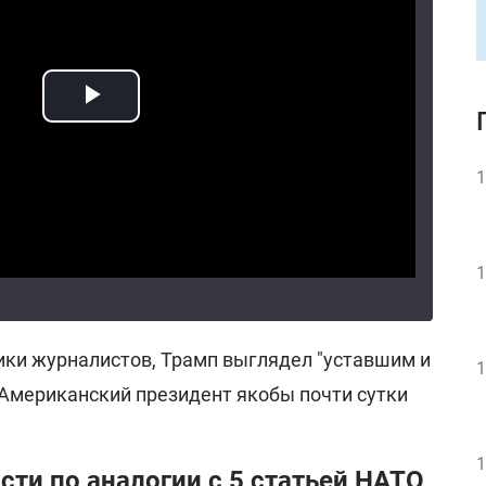
1
1
ки журналистов, Трамп выглядел "уставшим и
1
Американский президент якобы почти сутки
1
сти по аналогии с 5 статьей НАТО