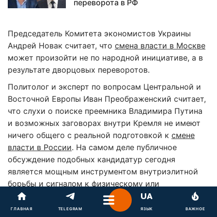
переворота в РФ
Председатель Комитета экономистов Украины
Андрей Новак считает, что
смена власти в Москве
может произойти не по народной инициативе, а в
результате дворцовых переворотов.
Политолог и эксперт по вопросам Центральной и
Восточной Европы Иван Преображенский считает,
что слухи о поиске преемника Владимира Путина
и возможных заговорах внутри Кремля не имеют
ничего общего с реальной подготовкой к
смене
власти в России
. На самом деле публичное
обсуждение подобных кандидатур сегодня
является мощным инструментом внутриэлитной
борьбы и сигналом к физическому или
политическому устранению конкурентов.
ГЛАВНАЯ
TELEGRAM
ЯЗЫК
ВАЖНОЕ
Другие новости: