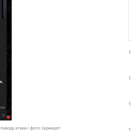
1
1
1
поводу атаки / фото: скриншот
1