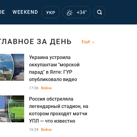
ОЕ
WEEKEND
+34°
УКР
ГЛАВНОЕ ЗА ДЕНЬ
Ещё
Украина устроила
оккупантам "морской
парад" в Ялте: ГУР
опубликовало видео
17:06
Война
Россия обстреляла
легендарный стадион, на
котором проходят матчи
УПЛ — что известно
16:29
Война