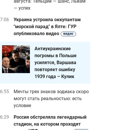
августа: Тельцам — шанс, Львам
— успех
7:06
Украина устроила оккупантам
"морской парад" в Ялте: ГУР
опубликовало видео
видео
Антиукраинские
погромы в Польше
усилятся, Варшава
повторяет ошибку
1939 года – Кулик
6:55
Мечты трех знаков зодиака скоро
могут стать реальностью: есть
условие
6:29
Россия обстреляла легендарный
стадион, на котором проходят