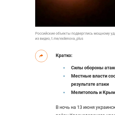
Российские объекты подверглись мощному уда
из видео, t.me/exilenova_plus
Кратко:
Силы обороны атако
Местные власти со
результате атаки
Мелитополь и Крым
В ночь на 13 июня украин