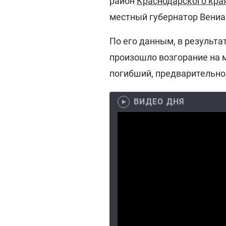
район
Краснодарского кра
местный губернатор Вениа
По его данным, в результ
произошло возгорание на м
погибший, предварительно,
ВИДЕО ДНЯ