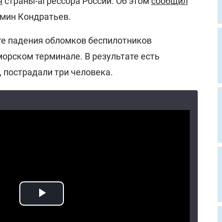
я
страны-агрессора России. Об этом
сообщил
мин Кондратьев.
ате падения обломков беспилотников
орском терминале. В результате есть
 пострадали три человека.