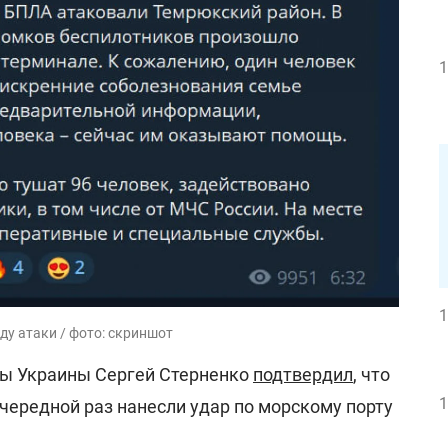
1
1
у атаки / фото: скриншот
ны Украины Сергей Стерненко
подтвердил
, что
1
чередной раз нанесли удар по морскому порту