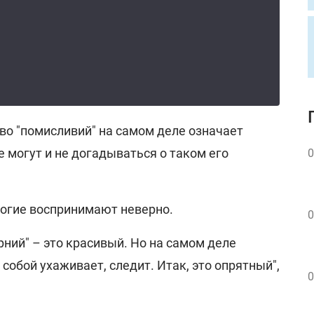
во "помисливий" на самом деле означает
е могут и не догадываться о таком его
0
ногие воспринимают неверно.
0
рний" – это красивый. Но на самом деле
а собой ухаживает, следит. Итак, это опрятный",
0