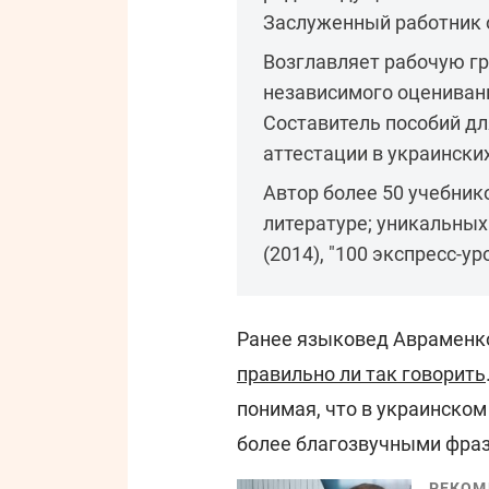
Заслуженный работник 
Возглавляет рабочую г
независимого оценивани
Составитель пособий дл
аттестации в украински
Автор более 50 учебник
литературе; уникальных
(2014), "100 экспресс-у
Ранее языковед Авраменк
правильно ли так говорить
понимая, что в украинско
более благозвучными фра
РЕКОМ