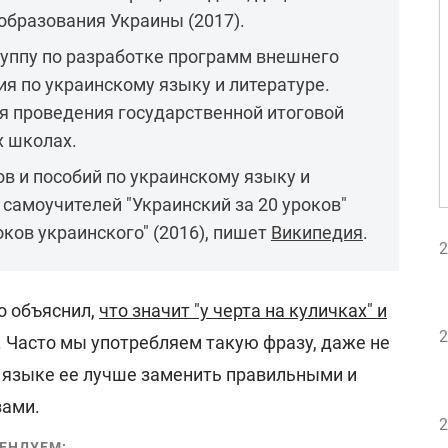
образования Украины (2017).
руппу по разработке программ внешнего
я по украинскому языку и литературе.
я проведения государственной итоговой
х школах.
ов и пособий по украинскому языку и
 самоучителей "Украинский за 20 уроков"
роков украинского" (2016), пишет
Википедия
.
2
о объяснил,
что значит "у черта на куличках" и
2
. Часто мы употребляем такую фразу, даже не
м языке ее лучше заменить правильными и
зами.
2
ЕНДУЕМ: