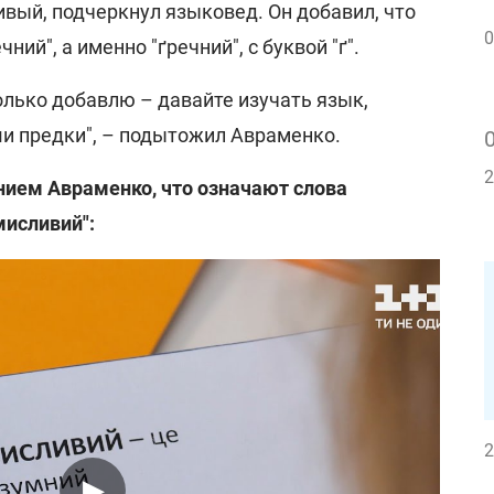
ивый, подчеркнул языковед. Он добавил, что
0
ний", а именно "ґречний", с буквой "ґ".
только добавлю – давайте изучать язык,
и предки", – подытожил Авраменко.
2
нием Авраменко, что означают слова
омисливий":
2