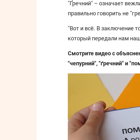
"Ґречний" – означает вежл
правильно говорить не "греч
"Вот и всё. В заключение 
который передали нам наш
Смотрите видео с объясне
"чепурний", "ґречний" и "п