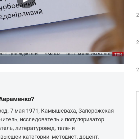
2
2
2
 Авраменко?
род. 7 мая 1971, Камышеваха, Запорожская
учитель, исследователь и популяризатор
тель, литературовед, теле- и
высшей категории, методист, доцент.