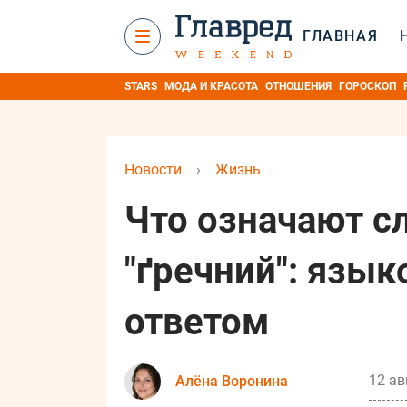
ГЛАВНАЯ
STARS
МОДА И КРАСОТА
ОТНОШЕНИЯ
ГОРОСКОП
Новости
›
Жизнь
Что означают сл
"ґречний": язы
ответом
12 ав
Алёна Воронина