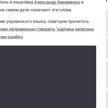
тель и языковед
Александр Авраменко
в
 на самом деле означают эти слова.
ние украинского языка, советуем прочитать
ему неправильно говорить "картина написана
нил ошибку