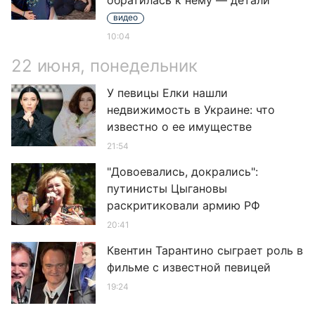
обратилась к нему — детали
видео
10:04
22 июня, понедельник
У певицы Елки нашли
недвижимость в Украине: что
известно о ее имуществе
21:54
"Довоевались, докрались":
путинисты Цыгановы
раскритиковали армию РФ
20:41
Квентин Тарантино сыграет роль в
фильме с известной певицей
19:24