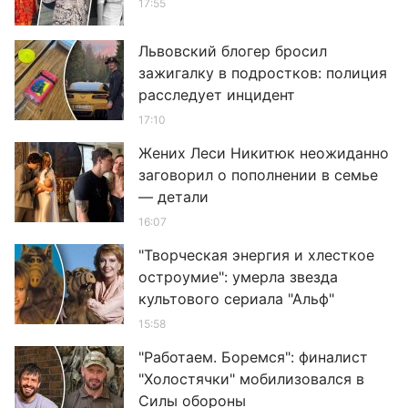
17:55
Львовский блогер бросил
зажигалку в подростков: полиция
расследует инцидент
17:10
Жених Леси Никитюк неожиданно
заговорил о пополнении в семье
— детали
16:07
"Творческая энергия и хлесткое
остроумие": умерла звезда
культового сериала "Альф"
15:58
"Работаем. Боремся": финалист
"Холостячки" мобилизовался в
Силы обороны