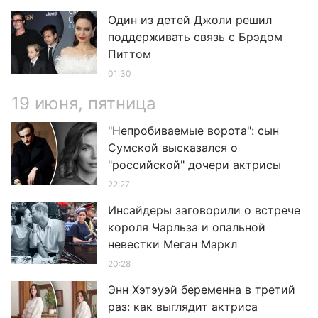
Один из детей Джоли решил
поддерживать связь с Брэдом
Питтом
01:30
19 июня, пятница
"Непробиваемые ворота": сын
Сумской высказался о
"российской" дочери актрисы
22:27
Инсайдеры заговорили о встрече
короля Чарльза и опальной
невестки Меган Маркл
20:28
Энн Хэтэуэй беременна в третий
раз: как выглядит актриса