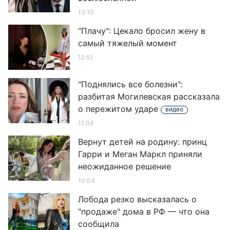
13:10
"Плачу": Цекало бросил жену в
самый тяжелый момент
12:51
"Поднялись все болезни":
разбитая Могилевская рассказала
о пережитом ударе
видео
11:04
Вернут детей на родину: принц
Гарри и Меган Маркл приняли
неожиданное решение
10:04
Лобода резко высказалась о
"продаже" дома в РФ — что она
сообщила