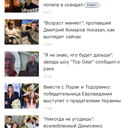
попала в скандал
видео
14:17
"Возраст меняет": пропавший
Дмитрий Комаров показал, как
выглядит сейчас
12:47
"Я не знаю, что будет дальше":
звезда шоу "Top Gear" сообщил о
раке
12:25
Вместе с Лорак и Тодоренко:
победительница Евровидения
выступит с предателями Украины
11:08
"Никогда не угодишь":
возлюбленный Денисенко