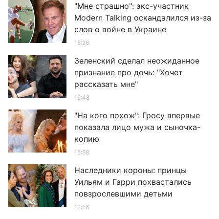
"Мне страшно": экс-участник
Modern Talking оскандалился из-за
слов о войне в Украине
18:26
Зеленский сделал неожиданное
признание про дочь: "Хочет
рассказать мне"
16:48
"На кого похож": Гросу впервые
показала лицо мужа и сыночка-
копию
15:58
Наследники короны: принцы
Уильям и Гарри похвастались
повзрослевшими детьми
12:56