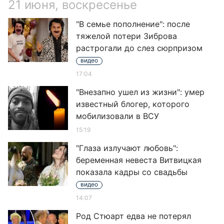
21 июня, воскресенье
"В семье пополнение": после
тяжелой потери Зиброва
растрогали до слез сюрпризом
видео
17:04
"Внезапно ушел из жизни": умер
известный блогер, которого
мобилизовали в ВСУ
15:19
"Глаза излучают любовь":
беременная невеста Витвицкая
показала кадры со свадьбы
видео
14:07
Род Стюарт едва не потерял