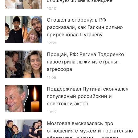
сложную жизнь в Лондоне
13:10
Отошел в сторону: в РФ
рассказали, как Галкин сильно
приревновал Пугачеву
12:59
Прощай, РФ: Регина Тодоренко
навострила лыжи из страны-
агрессора
11:05
Поддерживал Путина: скончался
популярный российский и
советской актер
10:22
Мозговая высказалась про
отношения с мужем и трогательно