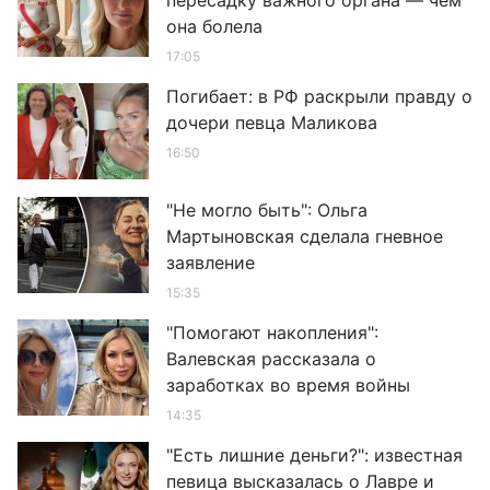
пересадку важного органа — чем
она болела
17:05
Погибает: в РФ раскрыли правду о
дочери певца Маликова
16:50
"Не могло быть": Ольга
Мартыновская сделала гневное
заявление
15:35
"Помогают накопления":
Валевская рассказала о
заработках во время войны
14:35
"Есть лишние деньги?": известная
певица высказалась о Лавре и