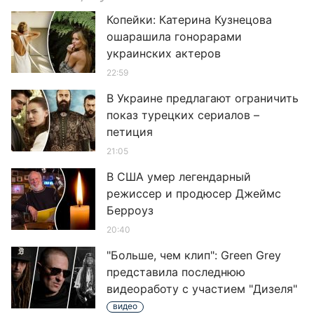
Копейки: Катерина Кузнецова
ошарашила гонорарами
украинских актеров
22:59
В Украине предлагают ограничить
показ турецких сериалов –
петиция
21:05
В США умер легендарный
режиссер и продюсер Джеймс
Берроуз
20:40
"Больше, чем клип": Green Grey
представила последнюю
видеоработу с участием "Дизеля"
видео