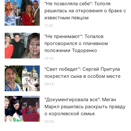
"Не позволяла себе": Тополя
решилась на откровения о браке с
известным певцом
11:50
"Не принимают": Топалов
проговорился о плачевном
положении Тодоренко
10:14
"Свет победит": Сергей Притула
покрестил сына в особом месте
09:14
"Документировала все": Меган
Маркл решилась раскрыть правду
о королевской семье
05:55