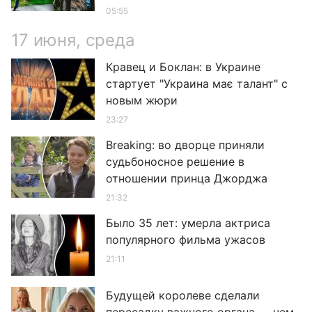
05:55
17 июня, среда
Кравец и Боклан: в Украине
стартует "Украина має талант" с
новым жюри
23:27
Breaking: во дворце приняли
судьбоносное решение в
отношении принца Джорджа
21:32
Было 35 лет: умерла актриса
популярного фильма ужасов
21:11
Будущей королеве сделали