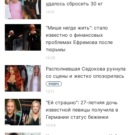
удалось сбросить 30 кг
14:51
"Мише негде жить": стало
известно о финансовых
проблемах Ефремова после
тюрьмы
14:25
Располневшая Седокова рухнула
со сцены и жестко опозорилась
видео
12:11
"Ей страшно": 27-летняя дочь
известной певицы получила в
Германии статус беженки
10:04