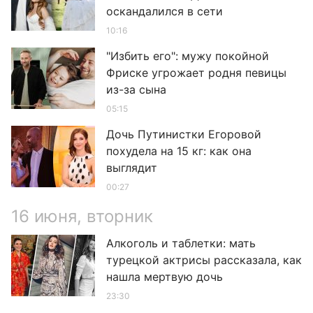
оскандалился в сети
10:16
"Избить его": мужу покойной
Фриске угрожает родня певицы
из-за сына
05:15
Дочь Путинистки Егоровой
похудела на 15 кг: как она
выглядит
00:27
16 июня, вторник
Алкоголь и таблетки: мать
турецкой актрисы рассказала, как
нашла мертвую дочь
23:30