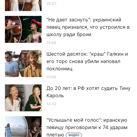
20:07
"Не дает заснуть": украинский
певец признался, что устроился в
школу ради брони
15:46
Шестой десяток: "краш" Галкин и
его торс снова убили наповал
поклонниц
15:04
До 20 лет: в РФ хотят судить Тину
Кароль
14:32
"Услышьте мой голос": иранскую
певицу приговорили к 74 ударам
плетью
видео