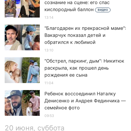
сознание на сцене: его спас
кислородный баллон
видео
13:14
"Благодарен их прекрасной маме":
Вакарчук показал детей и
обратился к любимой
13:10
"Обстрел, паркинг, дым": Никитюк
раскрыла, как прошел день
рождения ее сына
11:04
Ребенок воссоединил Наталку
Денисенко и Андрея Фединчика —
семейное фото
09:53
20 июня, суббота