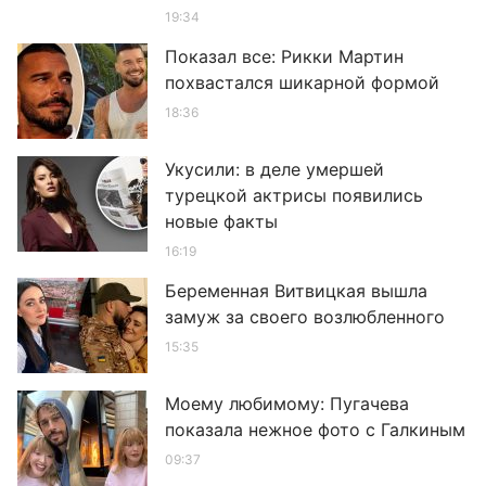
19:34
Показал все: Рикки Мартин
похвастался шикарной формой
18:36
Укусили: в деле умершей
турецкой актрисы появились
новые факты
16:19
Беременная Витвицкая вышла
замуж за своего возлюбленного
15:35
Моему любимому: Пугачева
показала нежное фото с Галкиным
09:37