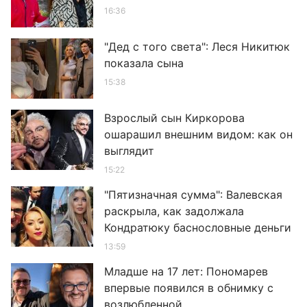
16:36
"Дед с того света": Леся Никитюк
показала сына
15:38
Взрослый сын Киркорова
ошарашил внешним видом: как он
выглядит
15:22
"Пятизначная сумма": Валевская
раскрыла, как задолжала
Кондратюку баснословные деньги
13:59
Младше на 17 лет: Пономарев
впервые появился в обнимку с
возлюбленной