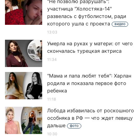
"Не позволю разрушать":
участница "Холостяка-14"
развелась с футболистом, ради
которого ушла с проекта
видео
13:03
Умерла на руках у матери: от чего
скончалась турецкая актриса
11:34
"Мама и папа любят тебя": Харлан
родила и показала первое фото
ребенка
11:18
Лобода избавилась от роскошного
особняка в РФ — что ждет певицу
дальше
фото
10:30