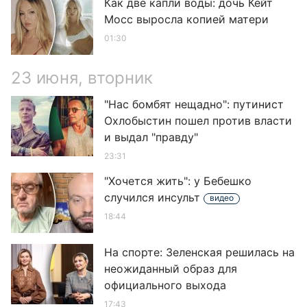
Как две капли воды: дочь Кейт
Мосс выросла копией матери
01:30
23 июня, вторник
"Нас бомбят нещадно": путинист
Охлобыстин пошел против власти
и выдал "правду"
23:31
"Хочется жить": у Бебешко
случился инсульт
видео
18:44
На спорте: Зеленская решилась на
неожиданный образ для
официального выхода
17:43