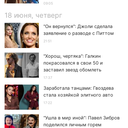
09:05
18 июня, четверг
"Он вернулся": Джоли сделала
заявление о разводе с Питтом
21:51
"Хорош, чертяка": Галкин
покрасовался в свои 50 и
заставил звезд обомлеть
17:37
Заработала танцами: Гвоздева
стала хозяйкой элитного авто
17:22
"Ушла в мир иной": Павел Зибров
поделился личным горем