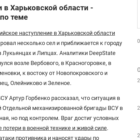
 в Харьковской области -
по теме
ийское наступление в Харьковской области
0
ировал несколько сел и приближается к городу
в Лукьянцах и Липцах. Аналитики DeepState
нулся возле Вербового, в Красногоровке, в
меновки, к востоку от Новопокровского и
2
ец, Олейниково и Зеленое.
СУ Артур Горбенко рассказал, что ситуация в
-й Отдельной механизированной бригады ВСУ в
2
ая, но под контролем. Враг достиг условных
 потери в военной технике и живой силе
.
2
таки противника и наносят удары по