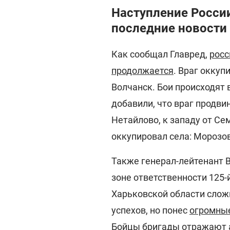
Наступление России
последние новости 
Как сообщал Главред,
росс
продолжается
. Враг оккуп
Волчанск. Бои происходят 
добавили, что враг продви
Нетайлово, к западу от Се
оккупировал села: Морозов
Также генерал-лейтенант В
зоне ответственности 125
Харьковской области сложн
успехов, но понес
огромные
Бойцы бригады отражают а