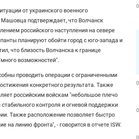
0
ситуации от украинского военного
 Машовца подтверждает, что Волчанск
лением российского наступления на севере
панты планируют обойти город с юго-запада и
ил, что близость Волчанска к границе
"много возможностей".
особны проводить операции с ограниченными
0
достижения конкретного результата. Также
вляет российским войскам "небольшое плечо
я стабильного контроля и огневой поддержки
0
ии. Также расположение позволяет быстро
е на линию фронта", - говорится в отчете ISW.
0