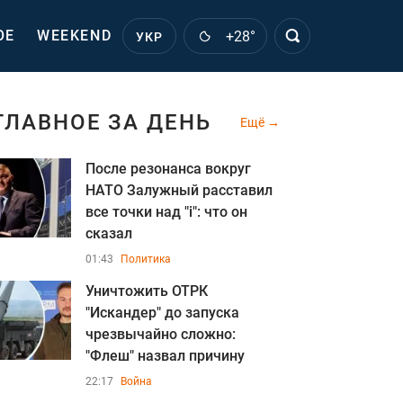
ОЕ
WEEKEND
+28°
УКР
ГЛАВНОЕ ЗА ДЕНЬ
Ещё
После резонанса вокруг
НАТО Залужный расставил
все точки над "i": что он
сказал
01:43
Политика
Уничтожить ОТРК
"Искандер" до запуска
чрезвычайно сложно:
"Флеш" назвал причину
22:17
Война