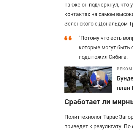
Также он подчеркнул, что 
контактах на самом высок
Зеленского с Дональдом Т
"Потому что есть во
которые могут быть 
подытожил Сибига.
РЕКОМ
Бунде
план 
Сработает ли мирны
Политтехнолог Тарас Заго
приведет к результату. По 