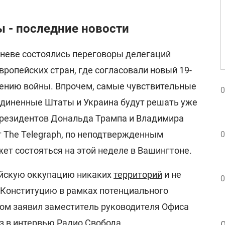
 - последние новости
еневе состоялись
переговоры
делегаций
ропейских стран, где согласовали новый 19-
ению войны. Впрочем, самые чувствительные
0
диненные Штаты и Украина будут решать уже
президентов Дональда Трампа и Владимира
т The Telegraph, по неподтвержденным
0
ет состояться на этой неделе в Вашингтоне.
ийскую оккупацию никаких
территорий
и не
0
в Конституцию в рамках потенциального
том заявил заместитель руководителя Офиса
з в интервью
Радио Свобода
.