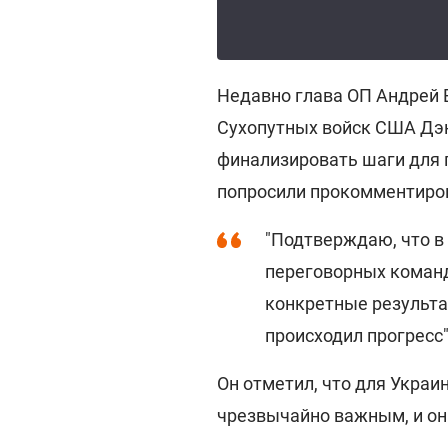
Недавно глава ОП Андрей Е
Сухопутных войск США Дэн
финализировать шаги для 
попросили прокомментиров
"Подтверждаю, что в
переговорных команд
конкретные результа
происходил прогресс",
Он отметил, что для Укра
чрезвычайно важным, и он