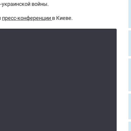
-украинской войны.
я
пресс-конференции
в Киеве.