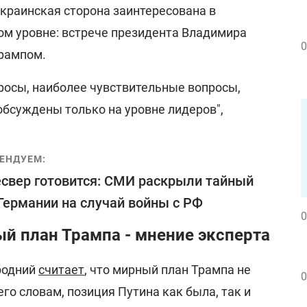
украинская сторона заинтересована в
ом уровне: встрече президента Владимира
0
рампом.
просы, наиболее чувствительные вопросы,
обсуждены только на уровне лидеров",
ЕНДУЕМ:
свер готовится: СМИ раскрыли тайный
Германии на случай войны с РФ
0
й план Трампа - мнение эксперта
родний
считает
, что мирный план Трампа не
0
его словам, позиция Путина как была, так и