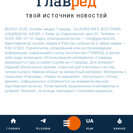
ТВОЙ ИСТОЧНИК НОВОСТЕЙ
©2002-2026, Онлайн-медиа Главред - GLAVRED.INFO. ВСЕ ПРАВА
ЗАЩИЩЕНЫ. 04080, г. Киев, ул. Кириловская, дом 23. Телефон —
(044) 490-01-01. Адрес электронной почты — info@glavred.info.
Идентификатор онлайн-медиа в Реестре cубъектов в сфере медиа —
R40-01822.
Перепечатка, копирование или воспроизведение
информации, содержащей ссылку на агенство ГЛАВРЕД, в каком-
либо виде запрещено. Использование материалов «Главред»
разрешается при условии ссылки на «Главред». Для интернет-
изданий обязательна прямая, открытая для поисковых систем,
гиперссылка в первом абзаце на конкретный материал. Материалы с
плашками «Реклама», «Новости компаний», «Актуально», «Точка
зрения», «Официально» публикуются на коммерческих или
партнерских началах. Точки зрения, выраженные в материалах в
рубрике "Мнения", не всегда совпадают с мнением редакции.
ГЛАВНАЯ
TELEGRAM
ЯЗЫК
ВАЖНОЕ