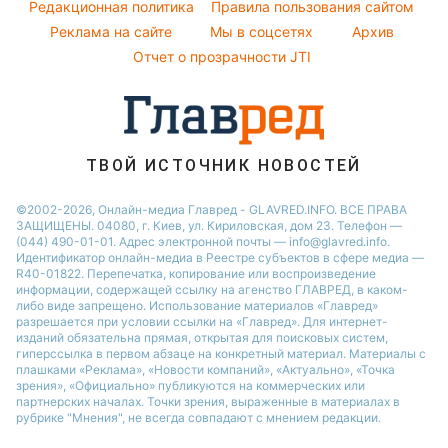
Курс валют
Редакционная политика
Филипп Киркоров
Правила пользования сайтом
Реклама на сайте
Мы в соцсетях
Архив
Елена Зеленская
Отчет о прозрачности JTI
Ани Лорак
Кейт Миддлтон
Алла Пугачева
ТВОЙ ИСТОЧНИК НОВОСТЕЙ
©2002-2026, Онлайн-медиа Главред - GLAVRED.INFO. ВСЕ ПРАВА
ЗАЩИЩЕНЫ. 04080, г. Киев, ул. Кириловская, дом 23. Телефон —
(044) 490-01-01. Адрес электронной почты — info@glavred.info.
Идентификатор онлайн-медиа в Реестре cубъектов в сфере медиа —
R40-01822.
Перепечатка, копирование или воспроизведение
информации, содержащей ссылку на агенство ГЛАВРЕД, в каком-
либо виде запрещено. Использование материалов «Главред»
разрешается при условии ссылки на «Главред». Для интернет-
изданий обязательна прямая, открытая для поисковых систем,
гиперссылка в первом абзаце на конкретный материал. Материалы с
плашками «Реклама», «Новости компаний», «Актуально», «Точка
зрения», «Официально» публикуются на коммерческих или
партнерских началах. Точки зрения, выраженные в материалах в
рубрике "Мнения", не всегда совпадают с мнением редакции.