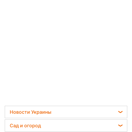
Новости Украины
Телеграм новости Украины
Сад и огород