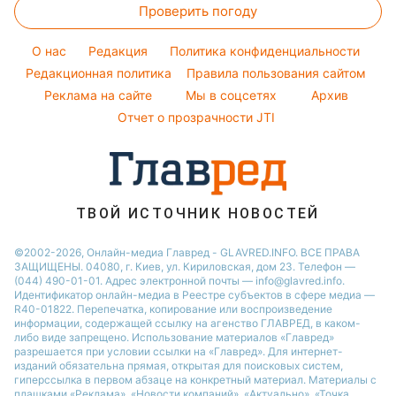
Комнатные растения
Проверить погоду
Денежная помощь
Советы от Андре Тана
Новости Одессы
Уборка
Тарифы
Женские стрижки
O нас
Редакция
Политика конфиденциальности
Авто
Курс валют
Редакционная политика
Правила пользования сайтом
Реклама на сайте
Мы в соцсетях
Архив
Отчет о прозрачности JTI
ТВОЙ ИСТОЧНИК НОВОСТЕЙ
©2002-2026, Онлайн-медиа Главред - GLAVRED.INFO. ВСЕ ПРАВА
ЗАЩИЩЕНЫ. 04080, г. Киев, ул. Кириловская, дом 23. Телефон —
(044) 490-01-01. Адрес электронной почты — info@glavred.info.
Идентификатор онлайн-медиа в Реестре cубъектов в сфере медиа —
R40-01822.
Перепечатка, копирование или воспроизведение
информации, содержащей ссылку на агенство ГЛАВРЕД, в каком-
либо виде запрещено. Использование материалов «Главред»
разрешается при условии ссылки на «Главред». Для интернет-
изданий обязательна прямая, открытая для поисковых систем,
гиперссылка в первом абзаце на конкретный материал. Материалы с
плашками «Реклама», «Новости компаний», «Актуально», «Точка