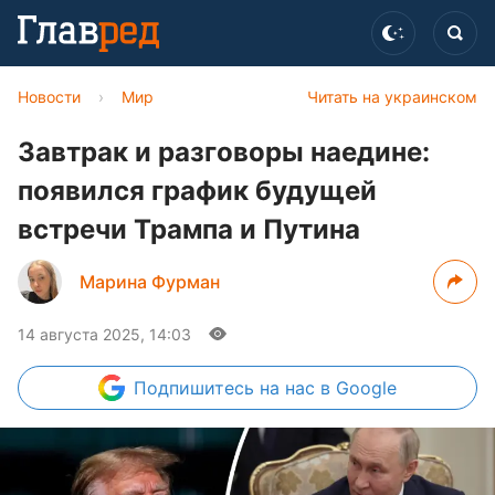
Новости
›
Мир
Читать на украинском
Завтрак и разговоры наедине:
появился график будущей
встречи Трампа и Путина
Марина Фурман
14 августа 2025, 14:03
Подпишитесь
на нас в Google