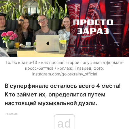
Голос країни-13 - как прошел второй полуфинал в формате
кросс-баттлов / коллаж: Главред, фото:
instagram.com/goloskrainy_official
В суперфинале осталось всего 4 места!
Кто займет их, определится путем
настоящей музыкальной дуэли.
Реклама
ad