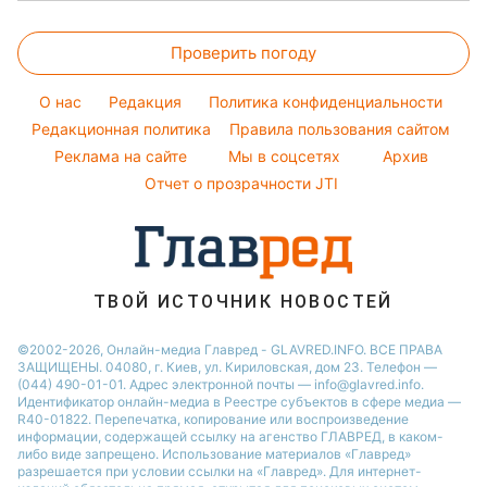
Алла Пугачева
Салаты
Комнатные растения
Новости Одессы
Прогноз погоды
Курс валют
Максим Галкин
Простые блюда
Проверить погоду
Магнитные бури
Настя Каменских
Легкие десерты
Погода на сегодня
O нас
Редакция
Политика конфиденциальности
Напитки
Погода на завтра
Редакционная политика
Правила пользования сайтом
Праздничное меню
Реклама на сайте
Мы в соцсетях
Архив
Пылевая буря
Отчет о прозрачности JTI
ТВОЙ ИСТОЧНИК НОВОСТЕЙ
©2002-2026, Онлайн-медиа Главред - GLAVRED.INFO. ВСЕ ПРАВА
ЗАЩИЩЕНЫ. 04080, г. Киев, ул. Кириловская, дом 23. Телефон —
(044) 490-01-01. Адрес электронной почты — info@glavred.info.
Идентификатор онлайн-медиа в Реестре cубъектов в сфере медиа —
R40-01822.
Перепечатка, копирование или воспроизведение
информации, содержащей ссылку на агенство ГЛАВРЕД, в каком-
либо виде запрещено. Использование материалов «Главред»
разрешается при условии ссылки на «Главред». Для интернет-