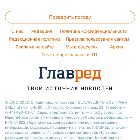
Ольга Сумская
Денежная помощь
Напитки
Новости Полтавы
Прогноз погоды
Стирка
Филипп Киркоров
Тарифы
Праздничное меню
Проверить погоду
Магнитные бури
Комнатные растения
Елена Зеленская
Курс валют
Погода на сегодня
Ани Лорак
O нас
Редакция
Политика конфиденциальности
Погода на завтра
Редакционная политика
Правила пользования сайтом
Кейт Миддлтон
Реклама на сайте
Мы в соцсетях
Архив
Пылевая буря
Алла Пугачева
Отчет о прозрачности JTI
ТВОЙ ИСТОЧНИК НОВОСТЕЙ
©2002-2026, Онлайн-медиа Главред - GLAVRED.INFO. ВСЕ ПРАВА
ЗАЩИЩЕНЫ. 04080, г. Киев, ул. Кириловская, дом 23. Телефон —
(044) 490-01-01. Адрес электронной почты — info@glavred.info.
Идентификатор онлайн-медиа в Реестре cубъектов в сфере медиа —
R40-01822.
Перепечатка, копирование или воспроизведение
информации, содержащей ссылку на агенство ГЛАВРЕД, в каком-
либо виде запрещено. Использование материалов «Главред»
разрешается при условии ссылки на «Главред». Для интернет-