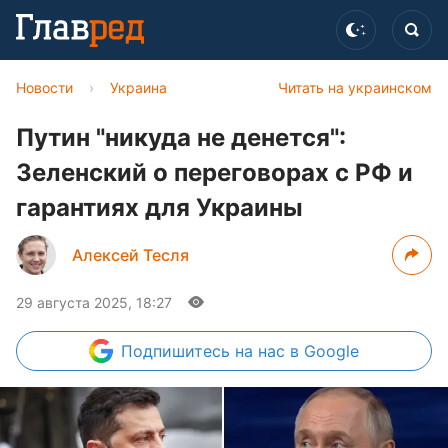
Новости
›
Украина
Читать на украинском
Путин "никуда не денется":
Зеленский о переговорах с РФ и
гарантиях для Украины
Алексей Тесля
29 августа 2025, 18:27
Подпишитесь
на нас в Google