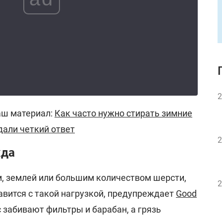
2
аш материал:
Как часто нужно стирать зимние
дали четкий ответ
2
жда
м, землей или большим количеством шерсти,
2
авится с такой нагрузкой, предупреждает
Good
с забивают фильтры и барабан, а грязь