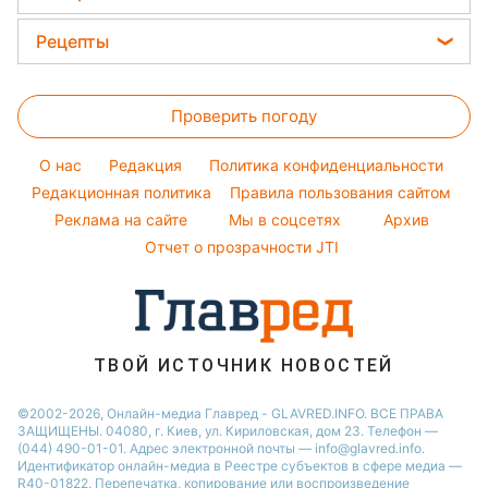
Новости моды
Елена Зеленская
Новости Тернополя
Головоломки
Советы от Андре Тана
Рецепты
Ани Лорак
Новости Запорожья
Тесты по картинке
Женские стрижки
Закуски
Кейт Миддлтон
Новости Житомира
Оптические иллюзии
Окрашивание волос
Проверить погоду
Салаты
Алла Пугачева
Новости Одессы
Народные приметы
Простые блюда
Максим Галкин
O нас
Редакция
Политика конфиденциальности
Все о шоу-бизнесе
Легкие десерты
Редакционная политика
Настя Каменских
Правила пользования сайтом
Реклама на сайте
Мы в соцсетях
Архив
Напитки
Виталий Козловский
Отчет о прозрачности JTI
Праздничное меню
Потап
София Ротару
Ольга Сумская
ТВОЙ ИСТОЧНИК НОВОСТЕЙ
©2002-2026, Онлайн-медиа Главред - GLAVRED.INFO. ВСЕ ПРАВА
ЗАЩИЩЕНЫ. 04080, г. Киев, ул. Кириловская, дом 23. Телефон —
(044) 490-01-01. Адрес электронной почты — info@glavred.info.
Идентификатор онлайн-медиа в Реестре cубъектов в сфере медиа —
R40-01822.
Перепечатка, копирование или воспроизведение