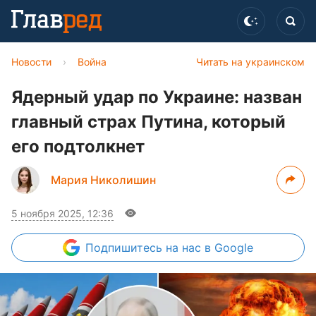
Новости
›
Война
Читать на украинском
Ядерный удар по Украине: назван
главный страх Путина, который
его подтолкнет
Мария Николишин
5 ноября 2025, 12:36
Подпишитесь
на нас в Google