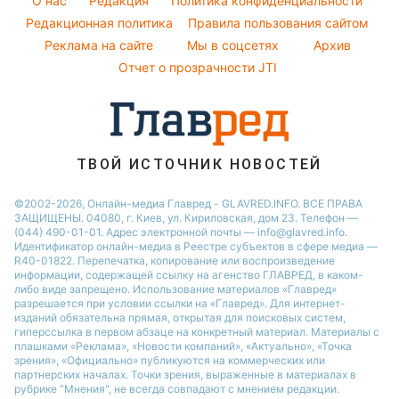
O нас
Редакция
Политика конфиденциальности
Новости Днепра
Народные приметы
Редакционная политика
Правила пользования сайтом
Новости Черкассы
Реклама на сайте
Мы в соцсетях
Архив
Все о шоу-бизнесе
Новости Тернополя
Отчет о прозрачности JTI
Новости Ровно
Новости Житомира
Новости Запорожья
ТВОЙ ИСТОЧНИК НОВОСТЕЙ
Новости Одессы
©2002-2026, Онлайн-медиа Главред - GLAVRED.INFO. ВСЕ ПРАВА
ЗАЩИЩЕНЫ. 04080, г. Киев, ул. Кириловская, дом 23. Телефон —
(044) 490-01-01. Адрес электронной почты — info@glavred.info.
Идентификатор онлайн-медиа в Реестре cубъектов в сфере медиа —
R40-01822.
Перепечатка, копирование или воспроизведение
информации, содержащей ссылку на агенство ГЛАВРЕД, в каком-
либо виде запрещено. Использование материалов «Главред»
разрешается при условии ссылки на «Главред». Для интернет-
изданий обязательна прямая, открытая для поисковых систем,
гиперссылка в первом абзаце на конкретный материал. Материалы с
плашками «Реклама», «Новости компаний», «Актуально», «Точка
зрения», «Официально» публикуются на коммерческих или
партнерских началах. Точки зрения, выраженные в материалах в
рубрике "Мнения", не всегда совпадают с мнением редакции.