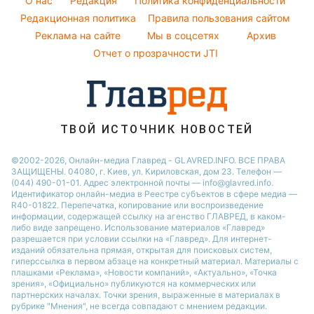
O нас
Редакция
Политика конфиденциальности
Новости Днепра
Народные приметы
Редакционная политика
Правила пользования сайтом
Новости Черкассы
Реклама на сайте
Мы в соцсетях
Архив
Все о шоу-бизнесе
Новости Тернополя
Отчет о прозрачности JTI
Новости Ровно
Новости Житомира
Новости Запорожья
ТВОЙ ИСТОЧНИК НОВОСТЕЙ
Новости Одессы
©2002-2026, Онлайн-медиа Главред - GLAVRED.INFO. ВСЕ ПРАВА
ЗАЩИЩЕНЫ. 04080, г. Киев, ул. Кириловская, дом 23. Телефон —
(044) 490-01-01. Адрес электронной почты — info@glavred.info.
Идентификатор онлайн-медиа в Реестре cубъектов в сфере медиа —
R40-01822.
Перепечатка, копирование или воспроизведение
информации, содержащей ссылку на агенство ГЛАВРЕД, в каком-
либо виде запрещено. Использование материалов «Главред»
разрешается при условии ссылки на «Главред». Для интернет-
изданий обязательна прямая, открытая для поисковых систем,
гиперссылка в первом абзаце на конкретный материал. Материалы с
плашками «Реклама», «Новости компаний», «Актуально», «Точка
зрения», «Официально» публикуются на коммерческих или
партнерских началах. Точки зрения, выраженные в материалах в
рубрике "Мнения", не всегда совпадают с мнением редакции.