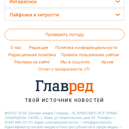
Погода на завтра
Интересное
Кейт Миддлтон
Новости Житомира
Окрашивание волос
Пылевая буря
Головоломки
Алла Пугачева
Лайфхаки и хитрости
Новости Одессы
Красивый маникюр
Тесты по картинке
Максим Галкин
Новости Харькова
Стирка
Модные ошибки
Оптические иллюзии
Настя Каменских
Новости Полтавы
Проверить погоду
Комнатные растения
Новости моды
Народные приметы
Виталий Козловский
Новости Сум
Все о сале
Советы от Андре Тана
O нас
Редакция
Политика конфиденциальности
Все о шоу-бизнесе
Потап
Новости Черкассы
Уборка
Редакционная политика
Правила пользования сайтом
София Ротару
Реклама на сайте
Мы в соцсетях
Архив
Авто
Ольга Сумская
Отчет о прозрачности JTI
Филипп Киркоров
ТВОЙ ИСТОЧНИК НОВОСТЕЙ
©2002-2026, Онлайн-медиа Главред - GLAVRED.INFO. ВСЕ ПРАВА
ЗАЩИЩЕНЫ. 04080, г. Киев, ул. Кириловская, дом 23. Телефон —
(044) 490-01-01. Адрес электронной почты — info@glavred.info.
Идентификатор онлайн-медиа в Реестре cубъектов в сфере медиа —