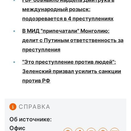
международный розыск:
подозревается в 4 преступлениях
В МИД "припечатали" Монголию:
делит с Путиным ответственность за
преступления
"Это преступление против людей":
Зеленский призвал усилить санкции
против РФ
СПРАВКА
Об источнике:
Офис