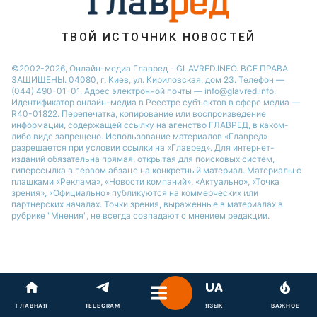
Потап
ТВОЙ ИСТОЧНИК НОВОСТЕЙ
©2002-2026, Онлайн-медиа Главред - GLAVRED.INFO. ВСЕ ПРАВА
ЗАЩИЩЕНЫ. 04080, г. Киев, ул. Кириловская, дом 23. Телефон —
(044) 490-01-01. Адрес электронной почты — info@glavred.info.
Идентификатор онлайн-медиа в Реестре cубъектов в сфере медиа —
R40-01822.
Перепечатка, копирование или воспроизведение
информации, содержащей ссылку на агенство ГЛАВРЕД, в каком-
либо виде запрещено. Использование материалов «Главред»
разрешается при условии ссылки на «Главред». Для интернет-
изданий обязательна прямая, открытая для поисковых систем,
гиперссылка в первом абзаце на конкретный материал. Материалы с
плашками «Реклама», «Новости компаний», «Актуально», «Точка
зрения», «Официально» публикуются на коммерческих или
партнерских началах. Точки зрения, выраженные в материалах в
рубрике "Мнения", не всегда совпадают с мнением редакции.
ГЛАВНАЯ
TELEGRAM
ЯЗЫК
ВАЖНОЕ