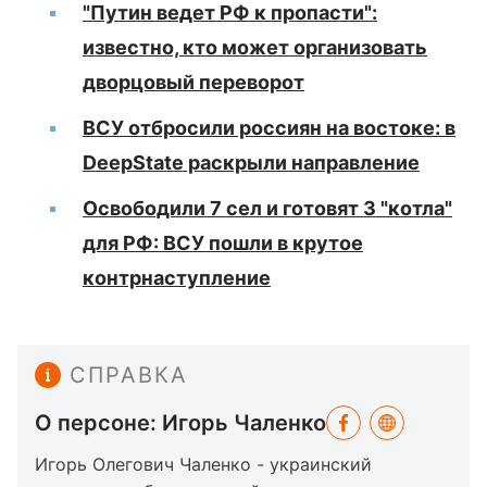
"Путин ведет РФ к пропасти":
известно, кто может организовать
дворцовый переворот
ВСУ отбросили россиян на востоке: в
DeepState раскрыли направление
Освободили 7 сел и готовят 3 "котла"
для РФ: ВСУ пошли в крутое
контрнаступление
СПРАВКА
О персоне: Игорь Чаленко
Игорь Олегович Чаленко - украинский