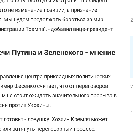
удет очень плохо для их страны. Президент
 это не изменение позиции, а признание
х. Мы будем продолжать бороться за мир
2
истрации Трампа", - добавил вице-президент
ечи Путина и Зеленского - мнение
правления центра прикладных политических
имир Фесенко считает, что от переговоров
2
м не стоит ожидать значительного прорыва в
сии против Украины.
1
ет готовить ловушку. Хозяин Кремля может
 или затянуть переговорный процесс.