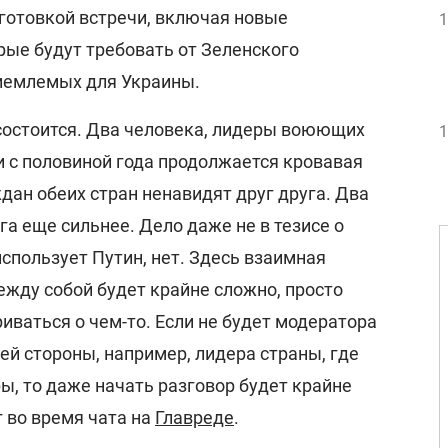
готовкой встречи, включая новые
1
рые будут требовать от Зеленского
иемлемых для Украины.
 состоится. Два человека, лидеры воюющих
1
и с половиной года продолжается кровавая
дан обеих стран ненавидят друг друга. Два
га еще сильнее. Дело даже не в тезисе о
спользует Путин, нет. Здесь взаимная
ежду собой будет крайне сложно, просто
риваться о чем-то. Если не будет модератора
ьей стороны, например, лидера страны, где
ы, то даже начать разговор будет крайне
г во время чата на
Главреде
.