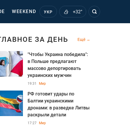
ОЕ
WEEKEND
+32°
УКР
ГЛАВНОЕ ЗА ДЕНЬ
Ещё
"Чтобы Украина победила":
в Польше предлагают
массово депортировать
украинских мужчин
19:31
Мир
РФ готовит удары по
Балтии украинскими
дронами: в разведке Литвы
раскрыли детали
17:27
Мир