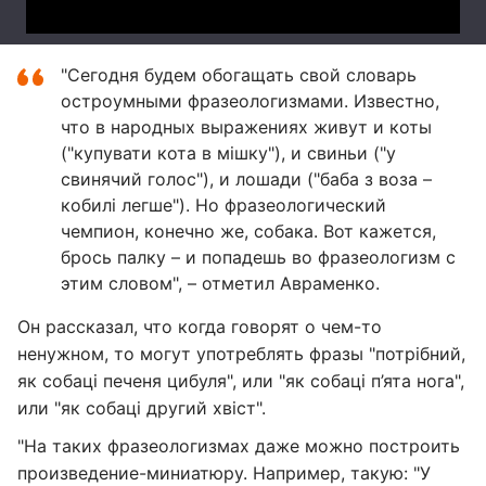
"Сегодня будем обогащать свой словарь
остроумными фразеологизмами. Известно,
что в народных выражениях живут и коты
("купувати кота в мішку"), и свиньи ("у
свинячий голос"), и лошади ("баба з воза –
кобилі легше"). Но фразеологический
чемпион, конечно же, собака. Вот кажется,
брось палку – и попадешь во фразеологизм с
этим словом", – отметил Авраменко.
Он рассказал, что когда говорят о чем-то
ненужном, то могут употреблять фразы "потрібний,
як собаці печеня цибуля", или "як собаці п’ята нога",
или "як собаці другий хвіст".
"На таких фразеологизмах даже можно построить
произведение-миниатюру. Например, такую: "У