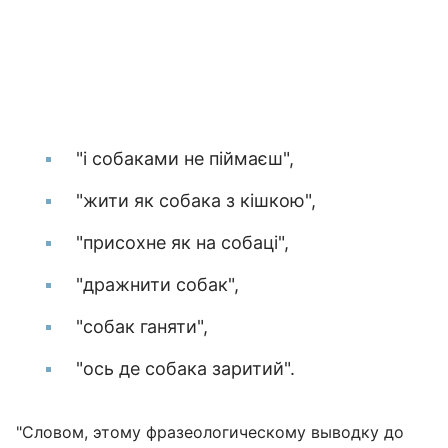
"і собаками не піймаєш",
"жити як собака з кішкою",
"присохне як на собаці",
"дражнити собак",
"собак ганяти",
"ось де собака заритий".
"Словом, этому фразеологическому выводку до