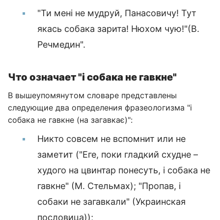
"Ти мені не мудруй, Панасовичу! Тут
якась собака зарита! Нюхом чую!"(В.
Речмедин".
Что означает "і собака не гавкне"
В вышеупомянутом словаре представлены
следующие два определения фразеологизма "і
собака не гавкне (на загавкає)":
Никто совсем не вспомнит или не
заметит ("Еге, поки гладкий схудне –
худого на цвинтар понесуть, і собака не
гавкне" (М. Стельмах); "Пропав, і
собаки не загавкали" (Украинская
пословица));