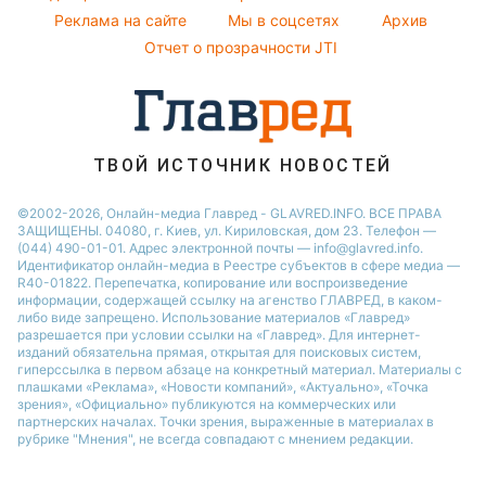
Реклама на сайте
Мы в соцсетях
Архив
Новости моды
Новости Черкассы
Отчет о прозрачности JTI
Советы от Андре Тана
ТВОЙ ИСТОЧНИК НОВОСТЕЙ
©2002-2026, Онлайн-медиа Главред - GLAVRED.INFO. ВСЕ ПРАВА
ЗАЩИЩЕНЫ. 04080, г. Киев, ул. Кириловская, дом 23. Телефон —
(044) 490-01-01. Адрес электронной почты — info@glavred.info.
Идентификатор онлайн-медиа в Реестре cубъектов в сфере медиа —
R40-01822.
Перепечатка, копирование или воспроизведение
информации, содержащей ссылку на агенство ГЛАВРЕД, в каком-
либо виде запрещено. Использование материалов «Главред»
разрешается при условии ссылки на «Главред». Для интернет-
изданий обязательна прямая, открытая для поисковых систем,
гиперссылка в первом абзаце на конкретный материал. Материалы с
плашками «Реклама», «Новости компаний», «Актуально», «Точка
зрения», «Официально» публикуются на коммерческих или
партнерских началах. Точки зрения, выраженные в материалах в
рубрике "Мнения", не всегда совпадают с мнением редакции.