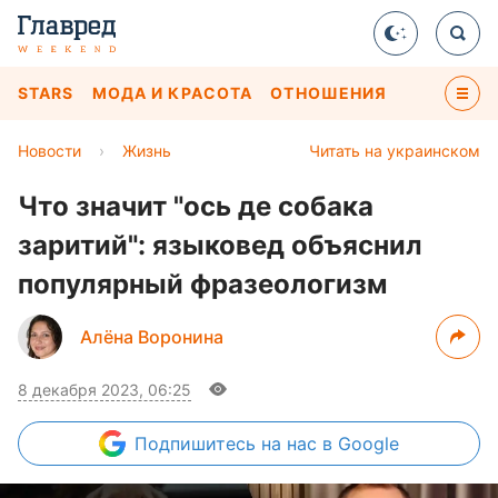
STARS
МОДА И КРАСОТА
ОТНОШЕНИЯ
Новости
›
Жизнь
Читать на украинском
Что значит "ось де собака
заритий": языковед объяснил
популярный фразеологизм
Алёна Воронина
8 декабря 2023, 06:25
Подпишитесь
на нас в Google