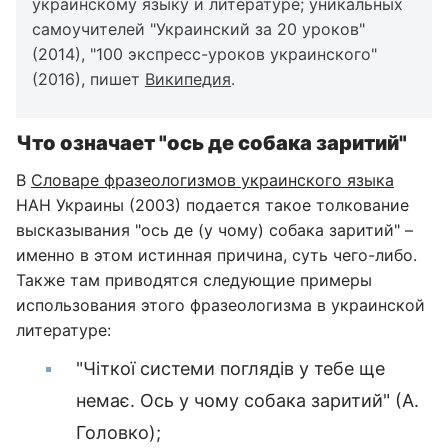
украинскому языку и литературе; уникальных
самоучителей "Украинский за 20 уроков"
(2014), "100 экспресс-уроков украинского"
(2016), пишет
Википедия
.
Что означает "ось де собака заритий"
В
Словаре фразеологизмов украинского языка
НАН Украины (2003) подается такое толкование
высказывания "ось де (у чому) собака заритий" –
именно в этом истинная причина, суть чего-либо.
Также там приводятся следующие примеры
использования этого фразеологизма в украинской
литературе:
"Чіткої системи поглядів у тебе ще
немає. Ось у чому собака заритий" (А.
Головко);