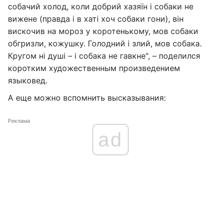
собачий холод, коли добрий хазяїн і собаки не
вижене (правда і в хаті хоч собаки гони), він
вискочив на мороз у коротенькому, мов собаки
обгризли, кожушку. Голодний і злий, мов собака.
Кругом ні душі – і собака не гавкне", – поделился
коротким художественным произведением
языковед.
А еще можно вспомнить высказывания:
Реклама
ad