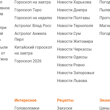
2
л
Гороскоп на завтра
Новости Харькова
Погод
ивное
Гороскоп Таро
Новости Днепра
Пыле
ив
Гороскоп на неделю
Новости Полтавы
Прогн
2
Астролог Влад Росс
Новости Тернополя
Магн
при
ий
Астролог Анжела
Новости Сум
Погод
ь
Перл
Новости Житомира
рыли
Китайский гороскоп
Новости Черкассы
 от
на завтра
Новости Одессы
ужна
Гороскоп 2026
Новости Ровно
Новости Запорожья
Новости Львова
2
Интересное
Рецепты
Экон
Головоломки
Закуски
Цены