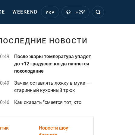
ОЕ
WEEKEND
+29°
УКР
ПОСЛЕДНИЕ НОВОСТИ
0:49
После жары температура упадет
до +12 градусов: когда начнется
похолодание
0:49
Зачем оставлять ложку в муке —
старинный кухонный трюк
0:46
Как сказать "смеется тот, кто
смеется последним" на
украинском - правильный
вариант
видео
птик
Новости шоу