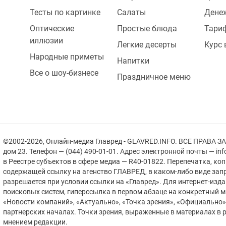
2
Тесты по картинке
Салаты
Дене
Оптические
Простые блюда
Тари
иллюзии
Легкие десерты
Курс
1
Народные приметы
Напитки
Все о шоу-бизнесе
Праздничное меню
1
©2002-2026, Онлайн-медиа Главред - GLAVRED.INFO. ВСЕ ПРАВА ЗА
дом 23. Телефон — (044) 490-01-01. Адрес электронной почты — in
в Реестре cубъектов в сфере медиа — R40-01822.
Перепечатка, ко
содержащей ссылку на агенство ГЛАВРЕД, в каком-либо виде зап
разрешается при условии ссылки на «Главред». Для интернет-изд
поисковых систем, гиперссылка в первом абзаце на конкретный 
«Новости компаний», «Актуально», «Точка зрения», «Официально
партнерских началах. Точки зрения, выраженные в материалах в р
мнением редакции.