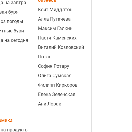
бизнеса
0:35
Сенат США одобрил закон о
а на завтра
"адских" санкциях против России:
Кейт Миддлтон
вая буря
назван следующий шаг
Алла Пугачева
оз погоды
0:20
Что будет с бронированием
Максим Галкин
итные бури
военнообязанных: юрист
Настя Каменских
а на сегодня
предупредил об опасных
Виталий Козловский
изменениях
Потап
Антиукраинские
София Ротару
погромы в Польше
Ольга Сумская
усилятся, Варшава
повторяет ошибку
Филипп Киркоров
1939 года – Кулик
Елена Зеленская
Ани Лорак
0:17
Почему баклажаны мельчают и
теряют цвет: огородник назвал
омика
одну главную причину
видео
 на продукты