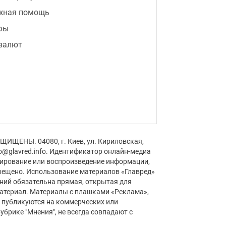
0:12
Соседи будут завидовать: как
жная помощь
вернуть газону насыщенный
зеленый цвет после жары
видео
фы
 валют
9:59
Навроцкий решил помогать
Украине "бить московитов": в РФ
началась истерика
9:37
С 1 сентября тысячи людей могут
потерять бронирование: кого
коснутся изменения
видео
ЩИЩЕНЫ. 04080, г. Киев, ул. Кириловская,
Реклама
fo@glavred.info. Идентификатор онлайн-медиа
пирование или воспроизведение информации,
рещено. Использование материалов «Главред»
аний обязательна прямая, открытая для
материал. Материалы с плашками «Реклама»,
» публикуются на коммерческих или
убрике "Мнения", не всегда совпадают с