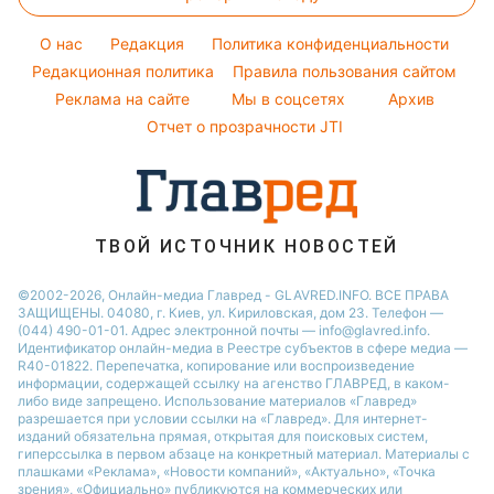
Окрашивание волос
Настя Каменских
Легкие десерты
Новости Тернополя
Оптические иллюзии
Красивый маникюр
Виталий Козловский
O нас
Редакция
Политика конфиденциальности
Напитки
Новости Житомира
Народные приметы
Редакционная политика
Правила пользования сайтом
Потап
Праздничное меню
Новости Одессы
Реклама на сайте
Мы в соцсетях
Архив
Все о шоу-бизнесе
София Ротару
Новости Харькова
Отчет о прозрачности JTI
Новости Полтавы
ТВОЙ ИСТОЧНИК НОВОСТЕЙ
©2002-2026, Онлайн-медиа Главред - GLAVRED.INFO. ВСЕ ПРАВА
ЗАЩИЩЕНЫ. 04080, г. Киев, ул. Кириловская, дом 23. Телефон —
(044) 490-01-01. Адрес электронной почты — info@glavred.info.
Идентификатор онлайн-медиа в Реестре cубъектов в сфере медиа —
R40-01822.
Перепечатка, копирование или воспроизведение
информации, содержащей ссылку на агенство ГЛАВРЕД, в каком-
либо виде запрещено. Использование материалов «Главред»
разрешается при условии ссылки на «Главред». Для интернет-
изданий обязательна прямая, открытая для поисковых систем,
гиперссылка в первом абзаце на конкретный материал. Материалы с
плашками «Реклама», «Новости компаний», «Актуально», «Точка
зрения», «Официально» публикуются на коммерческих или