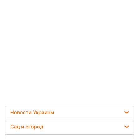
Новости Украины
Телеграм новости Украины
Сад и огород
Пенсии в Украине