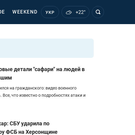
ОЕ
WEEKEND
+22°
УКР
овые детали "сафари" на людей в
авшим
ился на гражданского: видео военного
 Все, что известно о подробностях атаки и
ар: СБУ ударила по
ру ФСБ на Херсонщине