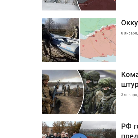
Окку
8 января,
Кома
штур
3 января,
РФ г
пред