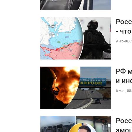
Росс
- чт
9 июня, 0
РФ м
и ин
6 мая, 08
Росс
эмоц