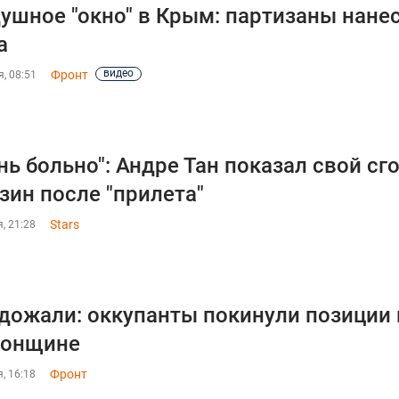
ушное "окно" в Крым: партизаны нане
а
видео
Фронт
, 08:51
нь больно": Андре Тан показал свой с
зин после "прилета"
Stars
, 21:28
дожали: оккупанты покинули позиции 
сонщине
Фронт
, 16:18