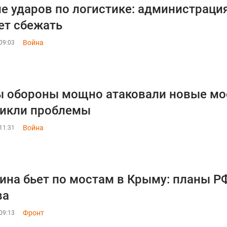
е ударов по логистике: администраци
т сбежать
Война
09:03
 обороны мощно атаковали новые мос
никли проблемы
Война
11:31
ина бьет по мостам в Крыму: планы Р
ва
Фронт
09:13