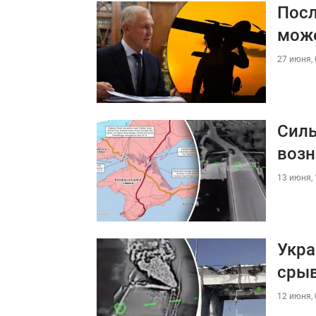
Посл
може
27 июня, 
Силы
воз
13 июня, 
Укра
сры
12 июня, 