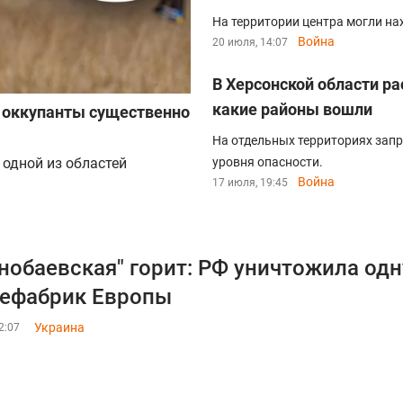
На территории центра могли на
Война
20 июля, 14:07
В Херсонской области р
какие районы вошли
е оккупанты существенно
На отдельных территориях запр
 одной из областей
уровня опасности.
Война
17 июля, 19:45
нобаевская" горит: РФ уничтожила од
ефабрик Европы
Украина
2:07