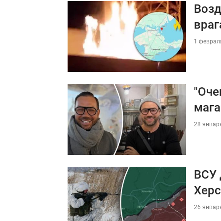
Возд
враг
1 февраля
"Оче
мага
28 января
ВСУ 
Хер
26 января