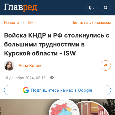
Новости
›
Мир
Читать на украинском
Войска КНДР и РФ столкнулись с
большими трудностями в
Курской области - ISW
Анна Косик
16 декабря 2024, 08:18
Подпишитесь
на нас в Google