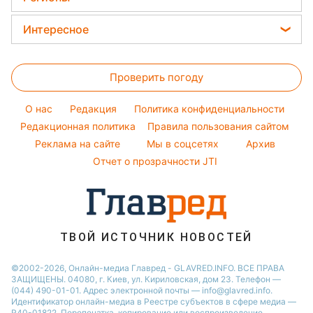
Курс валют
Окрашивание волос
Все о сале
Максим Галкин
Новости Харькова
Цены на продукты
Интересное
Красивый маникюр
Настя Каменских
Новости Полтавы
Головоломки
Модные ошибки
Виталий Козловский
Новости Львова
Проверить погоду
Тесты по картинке
Новости моды
Потап
Новости Сум
Оптические иллюзии
Советы от Андре Тана
O нас
Редакция
Политика конфиденциальности
Новости Днепра
Народные приметы
Редакционная политика
Правила пользования сайтом
Новости Черкассы
Реклама на сайте
Мы в соцсетях
Архив
Все о шоу-бизнесе
Новости Тернополя
Отчет о прозрачности JTI
Новости Ровно
Новости Житомира
Новости Запорожья
ТВОЙ ИСТОЧНИК НОВОСТЕЙ
Новости Одессы
©2002-2026, Онлайн-медиа Главред - GLAVRED.INFO. ВСЕ ПРАВА
ЗАЩИЩЕНЫ. 04080, г. Киев, ул. Кириловская, дом 23. Телефон —
(044) 490-01-01. Адрес электронной почты — info@glavred.info.
Идентификатор онлайн-медиа в Реестре cубъектов в сфере медиа —
R40-01822.
Перепечатка, копирование или воспроизведение