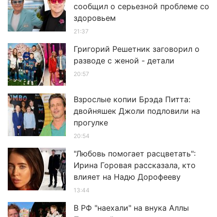
сообщил о серьезной проблеме со
здоровьем
21:37
Григорий Решетник заговорил о
разводе с женой - детали
20:57
Взрослые копии Брэда Питта:
двойняшек Джоли подловили на
прогулке
20:54
"Любовь помогает расцветать":
Ирина Горовая рассказала, кто
влияет на Надю Дорофееву
13:44
В РФ "наехали" на внука Аллы