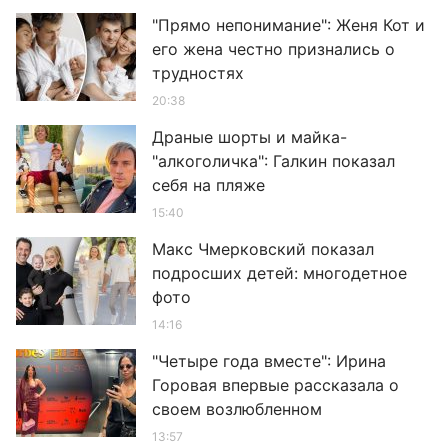
"Прямо непонимание": Женя Кот и
его жена честно признались о
трудностях
20:38
Драные шорты и майка-
"алкоголичка": Галкин показал
себя на пляже
15:40
Макс Чмерковский показал
подросших детей: многодетное
фото
14:16
"Четыре года вместе": Ирина
Горовая впервые рассказала о
своем возлюбленном
13:57