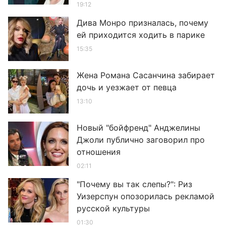
19:12
Дива Монро призналась, почему
ей приходится ходить в парике
15:35
Жена Романа Сасанчина забирает
дочь и уезжает от певца
13:10
Новый "бойфренд" Анджелины
Джоли публично заговорил про
отношения
02:11
"Почему вы так слепы?": Риз
Уизерспун опозорилась рекламой
русской культуры
01:30