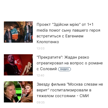
Проект "Здійсни мрію" от 1+1
media помог сыну павшего героя
встретиться с Евгением
Клопотенко
13:03
"Прекратите": Жадан резко
отреагировал на вопрос о романе
с Соловий
видео
12:40
Звезду фильма "Москва слезам не
верит" госпитализировали в
тяжелом состоянии - СМИ
09:35