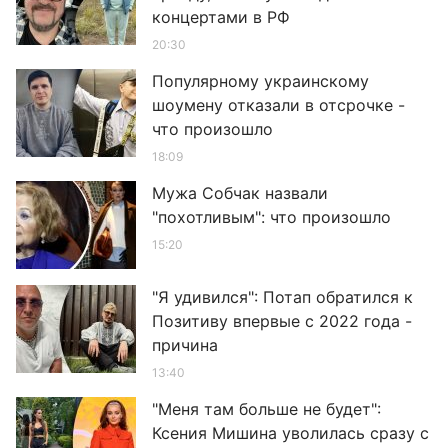
концертами в РФ
20:30
Популярному украинскому
шоумену отказали в отсрочке -
что произошло
18:09
Мужа Собчак назвали
"похотливым": что произошло
15:20
"Я удивился": Потап обратился к
Позитиву впервые с 2022 года -
причина
13:40
"Меня там больше не будет":
Ксения Мишина уволилась сразу с