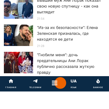
Бывший муж Ани Лорак показал
свою новую спутницу - как она
выглядит
21:54
"Из-за их безопасности": Елена
Зеленская призналась, где
находятся ее дети
21:28
"Гнобили меня": дочь
предательницы Ани Лорак
публично рассказала жуткую
правду
20:34
"Прощайте маму": предательница
ГЛАВНАЯ
ГЛАВНАЯ
TELEGRAM
TELEGRAM
ЯЗЫК
ЯЗЫК
ВАЖНОЕ
ВАЖНОЕ
Наташа Королева высказалась
после травли ее мамы
15:13