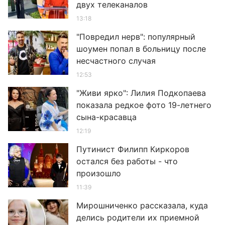
двух телеканалов
13:18
"Повредил нерв": популярный
шоумен попал в больницу после
несчастного случая
12:53
"Живи ярко": Лилия Подкопаева
показала редкое фото 19-летнего
сына-красавца
12:19
Путинист Филипп Киркоров
остался без работы - что
произошло
11:39
Мирошниченко рассказала, куда
делись родители их приемной