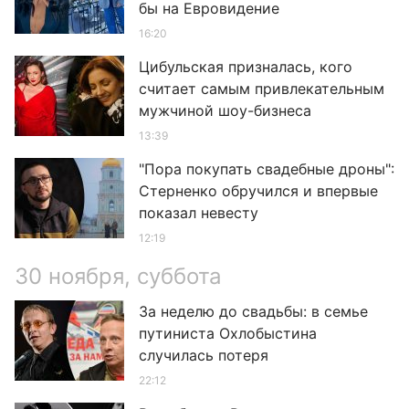
бы на Евровидение
16:20
Цибульская призналась, кого
считает самым привлекательным
мужчиной шоу-бизнеса
13:39
"Пора покупать свадебные дроны":
Стерненко обручился и впервые
показал невесту
12:19
30 ноября, суббота
За неделю до свадьбы: в семье
путиниста Охлобыстина
случилась потеря
22:12