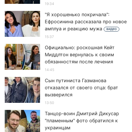
19:34
"Я хорошенько покричала":
Ефросинина рассказала про новое
амплуа и реакцию мужа
видео
15:37
Официально: роскошная Кейт
Миддлтон вернулась к своим
обязанностям после лечения
14:45
Сын путиниста Газманова
отказался от своего отца: брат
вызверился
13:50
Танцор-воин Дмитрий Дикусар
"пламенным" фото обратился к
украинцам