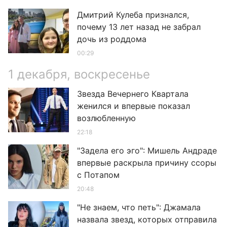
Дмитрий Кулеба признался,
почему 13 лет назад не забрал
дочь из роддома
00:29
1 декабря, воскресенье
Звезда Вечернего Квартала
женился и впервые показал
возлюбленную
22:18
"Задела его эго": Мишель Андраде
впервые раскрыла причину ссоры
с Потапом
20:48
"Не знаем, что петь": Джамала
назвала звезд, которых отправила