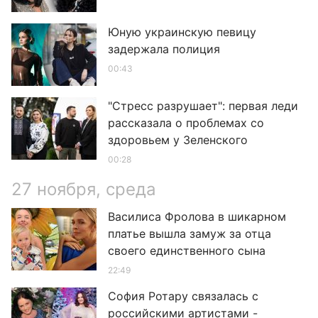
Юную украинскую певицу
задержала полиция
00:43
"Стресс разрушает": первая леди
рассказала о проблемах со
здоровьем у Зеленского
00:28
27 ноября, среда
Василиса Фролова в шикарном
платье вышла замуж за отца
своего единственного сына
22:49
София Ротару связалась с
российскими артистами -