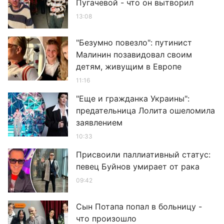
Пугачевой - что он вытворил
13:08
"Безумно повезло": путинист
Малинин позавидовал своим
детям, живущим в Европе
11:16
"Еще и гражданка Украины":
предательница Лолита ошеломила
заявлением
10:33
Присвоили паллиативный статус:
певец Буйнов умирает от рака
09:42
Сын Потапа попал в больницу -
что произошло