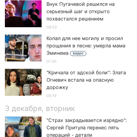
Внук Пугачевой решился на
серьезный шаг и открыто
похвастался решением
08:33
Копал для нее могилу и просил
прощения в песне: умерла мама
Эминема
видео
01:30
"Кричала от адской боли": Злата
Огневич встала на опасную
дорожку
00:19
3 декабря, вторник
"Страх закрадывается изрядно":
Сергей Притула перенес пять
операций - детали