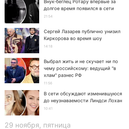
Внук-беглец Ротару впервые за
долгое время появился в сети
21:54
Сергей Лазарев публично унизил
Киркорова во время шоу
14:18
Выбрал жить и не скучает ни по
чему российскому: ведущий "в
хлам" разнес РФ
11:56
В сети обсуждают изменившуюся
до неузнаваемости Линдси Лохан
10:41
29 ноября, пятница