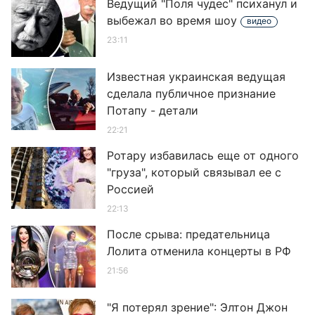
Ведущий "Поля чудес" психанул и
выбежал во время шоу
видео
23:11
Известная украинская ведущая
сделала публичное признание
Потапу - детали
22:21
Ротару избавилась еще от одного
"груза", который связывал ее с
Россией
22:13
После срыва: предательница
Лолита отменила концерты в РФ
21:56
"Я потерял зрение": Элтон Джон