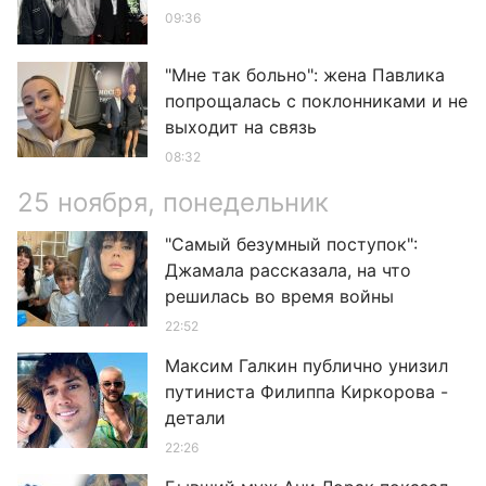
09:36
"Мне так больно": жена Павлика
попрощалась с поклонниками и не
выходит на связь
08:32
25 ноября, понедельник
"Самый безумный поступок":
Джамала рассказала, на что
решилась во время войны
22:52
Максим Галкин публично унизил
путиниста Филиппа Киркорова -
детали
22:26