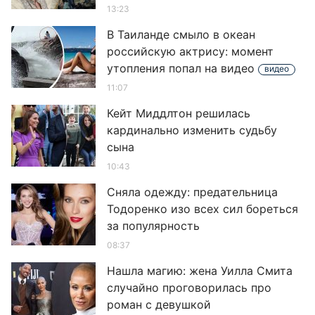
13:23
В Таиланде смыло в океан
российскую актрису: момент
утопления попал на видео
видео
11:07
Кейт Миддлтон решилась
кардинально изменить судьбу
сына
10:43
Сняла одежду: предательница
Тодоренко изо всех сил бореться
за популярность
08:37
Нашла магию: жена Уилла Смита
случайно проговорилась про
роман с девушкой