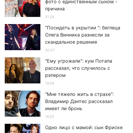
фото с единственным сыном -
причина
21:24
"Посидеть в укрытии ": беглеца
Олега Винника разнесли за
скандальное решение
20:47
"Ему угрожали": кум Потапа
рассказал, что случилось с
рэпером
19:59
"Мне тяжело жить в страхе":
Владимир Дантес рассказал
имеет ли бронь
16:25
Одно лицо с мамой: сын Фриске