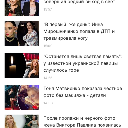
совершил редкий выход в свет
15:57
"В первый же день": Инна
Мирошниченко попала в ДТП и
травмировала ногу
15:09
"Останется лишь светлая память":
у известной украинской певицы
случилось горе
14:56
Тоня Матвиенко показала честное
фото без макияжа - детали
14:33
После пропажи и черного фото:
жена Виктора Павлика появилась