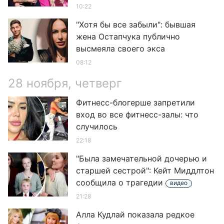
10:22
"Хотя бы все забыли": бывшая
жена Остапчука публично
высмеяла своего экса
08:12
28 ноября, четверг
Фитнесс-блогерше запретили
вход во все фитнесс-залы: что
случилось
22:18
"Была замечательной дочерью и
старшей сестрой": Кейт Миддлтон
сообщила о трагедии
видео
21:28
Алла Кудлай показала редкое