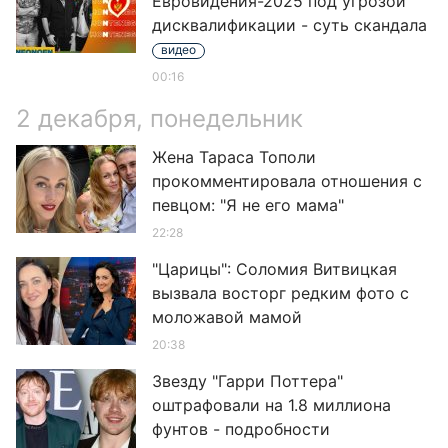
Евровидения-2025 под угрозой
дисквалификации - суть скандала
видео
00:16
2 декабря, понедельник
Жена Тараса Тополи
прокомментировала отношения с
певцом: "Я не его мама"
22:28
"Царицы": Соломия Витвицкая
вызвала восторг редким фото с
моложавой мамой
20:38
Звезду "Гарри Поттера"
оштрафовали на 1.8 миллиона
фунтов - подробности