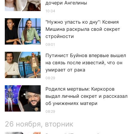
дочери Ангелины
10:34
"Нужно упасть ко дну": Ксения
Мишина раскрыла свой секрет
стройности
09:01
Путинист Буйнов впервые вышел
на связь после известий, что он
умирает от рака
08:29
Родился мертвым: Киркоров
выдал личный секрет и рассказал
об унижениях матери
08:29
26 ноября, вторник