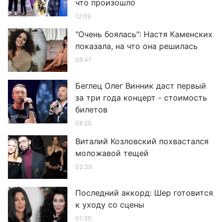
что произошло
12:09
"Очень боялась": Настя Каменских
показала, на что она решилась
08:47
Беглец Олег Винник даст первый
за три года концерт - стоимость
билетов
08:20
Виталий Козловский похвастался
моложавой тещей
02:39
Последний аккорд: Шер готовится
к уходу со сцены
01:30