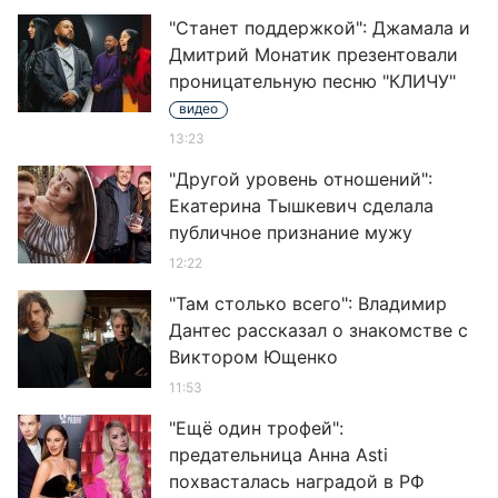
"Станет поддержкой": Джамала и
Дмитрий Монатик презентовали
проницательную песню "КЛИЧУ"
видео
13:23
"Другой уровень отношений":
Екатерина Тышкевич сделала
публичное признание мужу
12:22
"Там столько всего": Владимир
Дантес рассказал о знакомстве с
Виктором Ющенко
11:53
"Ещё один трофей":
предательница Анна Asti
похвасталась наградой в РФ