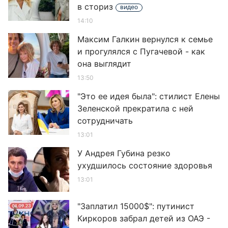
в сториз
видео
14:10
Максим Галкин вернулся к семье
и прогулялся с Пугачевой - как
она выглядит
13:50
"Это ее идея была": стилист Елены
Зеленской прекратила с ней
сотрудничать
13:01
У Андрея Губина резко
ухудшилось состояние здоровья
13:01
"Заплатил 15000$": путинист
Киркоров забрал детей из ОАЭ -