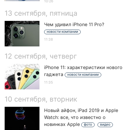
10:26
13 сентября, пятница
Чем удивил iPhone 11 Pro?
новости компании
11:38
12 сентября, четверг
iPhone 11: характеристики нового
гаджета
новости компании
11:35
10 сентября, вторник
Новый айфон, iPad 2019 и Apple
Watch: все, что известно о
новинках Apple
фото
видео