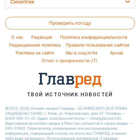
Легкие десерты
Синоптик
Филипп Киркоров
Авто
Новости Львова
Денежная помощь
Напитки
Елена Зеленская
Прогноз погоды
Стирка
Новости Днепра
Тарифы
Праздничное меню
Ани Лорак
Проверить погоду
Магнитные бури
Комнатные растения
Новости Тернополя
Курс валют
Кейт Миддлтон
Погода на сегодня
O нас
Редакция
Политика конфиденциальности
Алла Пугачева
Погода на завтра
Редакционная политика
Правила пользования сайтом
Реклама на сайте
Мы в соцсетях
Архив
Пылевая буря
Отчет о прозрачности JTI
ТВОЙ ИСТОЧНИК НОВОСТЕЙ
©2002-2026, Онлайн-медиа Главред - GLAVRED.INFO. ВСЕ ПРАВА
ЗАЩИЩЕНЫ. 04080, г. Киев, ул. Кириловская, дом 23. Телефон —
(044) 490-01-01. Адрес электронной почты — info@glavred.info.
Идентификатор онлайн-медиа в Реестре cубъектов в сфере медиа —
R40-01822.
Перепечатка, копирование или воспроизведение
информации, содержащей ссылку на агенство ГЛАВРЕД, в каком-
либо виде запрещено. Использование материалов «Главред»