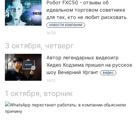
Робот FXC50 - отзывы об
идеальном торговом советнике
для тех, кто не любит рисковать
новости компании
16:20
3 октября, четверг
Автор легендарных видеоигр
Хидео Кодзима пришел на русское
шоу Вечерний Ургант
видео
19:12
1 октября, вторник
W
п
р
в
к