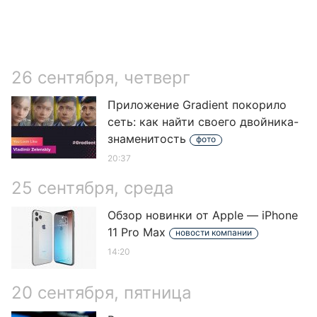
о
п
09
26 сентября, четверг
Приложение Gradient покорило
сеть: как найти своего двойника-
знаменитость
фото
20:37
25 сентября, среда
Обзор новинки от Apple — iPhone
11 Pro Max
новости компании
14:20
20 сентября, пятница