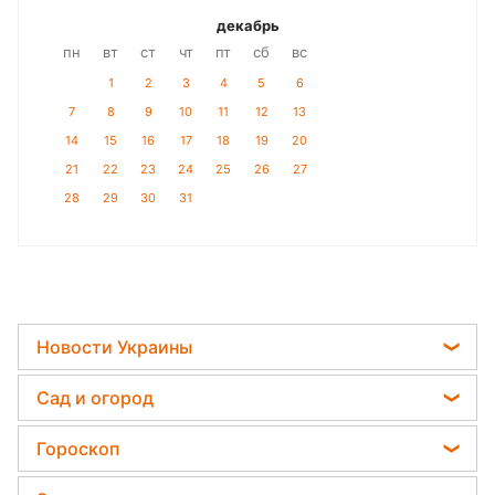
декабрь
пн
вт
ст
чт
пт
сб
вс
1
2
3
4
5
6
7
8
9
10
11
12
13
14
15
16
17
18
19
20
21
22
23
24
25
26
27
28
29
30
31
Новости Украины
Телеграм новости Украины
Сад и огород
Пенсии в Украине
Садовод назвал самое эффективное средство
Гороскоп
Мобилизация
против сорняков
Гороскоп на завтра