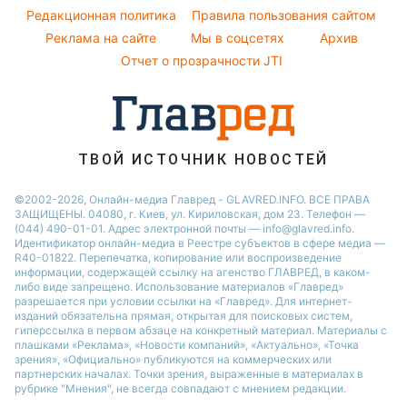
Пылевая буря
Новости Ровно
Комнатные растения
Редакционная политика
Правила пользования сайтом
Реклама на сайте
Мы в соцсетях
Архив
Авто
Отчет о прозрачности JTI
ТВОЙ ИСТОЧНИК НОВОСТЕЙ
©2002-2026, Онлайн-медиа Главред - GLAVRED.INFO. ВСЕ ПРАВА
ЗАЩИЩЕНЫ. 04080, г. Киев, ул. Кириловская, дом 23. Телефон —
(044) 490-01-01. Адрес электронной почты — info@glavred.info.
Идентификатор онлайн-медиа в Реестре cубъектов в сфере медиа —
R40-01822.
Перепечатка, копирование или воспроизведение
информации, содержащей ссылку на агенство ГЛАВРЕД, в каком-
либо виде запрещено. Использование материалов «Главред»
разрешается при условии ссылки на «Главред». Для интернет-
изданий обязательна прямая, открытая для поисковых систем,
гиперссылка в первом абзаце на конкретный материал. Материалы с
плашками «Реклама», «Новости компаний», «Актуально», «Точка
зрения», «Официально» публикуются на коммерческих или
партнерских началах. Точки зрения, выраженные в материалах в
рубрике "Мнения", не всегда совпадают с мнением редакции.