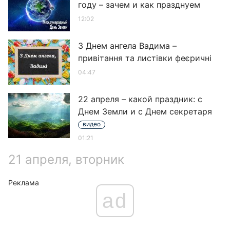
году – зачем и как празднуем
12:02
З Днем ангела Вадима –
привітання та листівки феєричні
04:47
22 апреля – какой праздник: с
Днем Земли и с Днем секретаря
видео
01:21
21 апреля, вторник
Реклама
ad