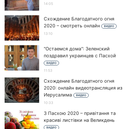
14:05
Схождение Благодатного огня
2020 – смотреть онлайн
видео
13:10
"Остаемся дома": Зеленский
поздравил украинцев с Пасхой
видео
11:53
Схождение Благодатного огня
2020: онлайн видеотрансляция из
Иерусалима
видео
10:33
З Пасхою 2020 – привітання та
красиві листівки на Великдень
видео