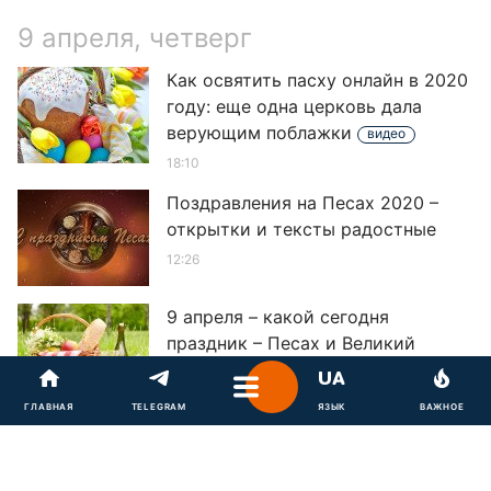
9 апреля, четверг
Как освятить пасху онлайн в 2020
году: еще одна церковь дала
верующим поблажки
видео
18:10
Поздравления на Песах 2020 –
открытки и тексты радостные
12:26
9 апреля – какой сегодня
праздник – Песах и Великий
четверг 2020
видео
00:19
ГЛАВНАЯ
ГЛАВНАЯ
TELEGRAM
TELEGRAM
ЯЗЫК
ЯЗЫК
ВАЖНОЕ
ВАЖНОЕ
8 апреля, среда
8 апреля – какой сегодня