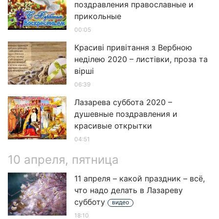
поздравления православные и
прикольные
00:05
Красиві привітання з Вербною
неділею 2020 – листівки, проза та
вірші
06:39
Лазарева суббота 2020 –
душевные поздравления и
красивые открытки
04:51
10 апреля, пятница
11 апреля – какой праздник – всё,
что надо делать в Лазареву
субботу
видео
18:10